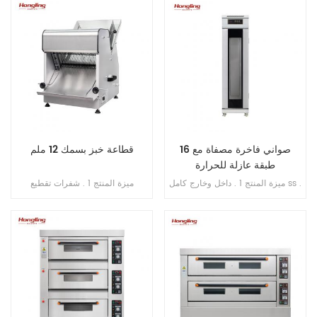
الزائد . 4 . مع التحكم في المؤقت .
ينكسر أبدًا . 4 . محامل مستوردة من
اليابان . 5 . فتحة محمية من التسرب
الزائد . 6 . سرعة مزدوجة , اتجاه
مزدوج . 7 . تحكم مزدوج بالموقت .
16 صواني فاخرة مصفاة مع
قطاعة خبز بسمك 12 ملم
طبقة عازلة للحرارة
ميزة المنتج 1 . داخل وخارج كامل ss .
ميزة المنتج 1 . شفرات تقطيع
201 2 . مع طبقة عازلة للحرارة 3 .
(مستوردة من اليابان) . 2 . الحد
تبخير مباشر بدون خزان مياه 4 .
الأقصى لطول الخبز 380 مم . 3 .
شاشة رقمية للتحكم بالحاسوب
الطاقة الإنتاجية 200-300 قطعة /
الصغير 5 . حقن الماء الأوتوماتيكي 6 .
ساعة . 4 . محرك نحاسي داخلي . 5 .
مروحة دائرية مدمجة 7 . مسافة قابلة
منصة بسماكة 1 مم من الفولاذ المقاوم
للتعديل من الدرج إلى الدرج
للصدأ 6 . سمك التقطيع: 12 مم