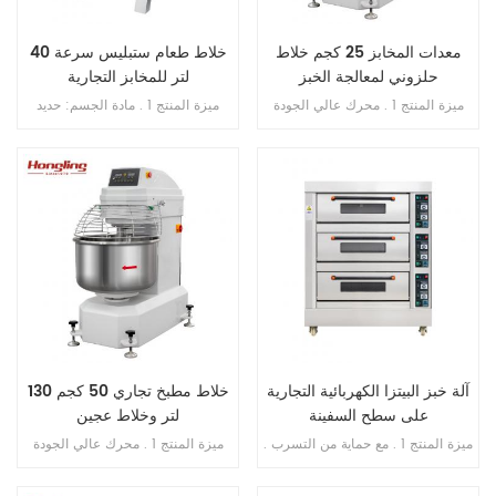
معدات المخابز 25 كجم خلاط
خلاط طعام ستبليس سرعة 40
حلزوني لمعالجة الخبز
لتر للمخابز التجارية
ميزة المنتج 1 . محرك عالي الجودة
ميزة المنتج 1 . مادة الجسم: حديد
بالداخل , فائق النحافة . 2 . SS . 304
الزهر . 2 . مادة الوعاء: ss . 201 . 3 .
وعاء وخطاف . 3 . خطاف الانحناء لم
محرك دفع نحاسي . 4 . ثلاث سرعات
ينكسر أبدًا . 4 . محامل مستوردة من
ثلاث وظائف 5 . بخطاف , الكرة , فوز
اليابان . 5 . فتحة محمية من التسرب
. 6 . علبة تروس حمام الزيت . 7 .
الزائد . 6 . سرعة مزدوجة , اتجاه
ناقل الحركة بالحزام . 8 . مع حارس
مزدوج . 7 . تحكم مزدوج بالموقت .
السلامة
آلة خبز البيتزا الكهربائية التجارية
خلاط مطبخ تجاري 50 كجم 130
على سطح السفينة
لتر وخلاط عجين
ميزة المنتج 1 . مع حماية من التسرب .
ميزة المنتج 1 . محرك عالي الجودة
2 . ضمان السخان 10 سنوات . 3 . مع
بالداخل , فائق النحافة . 2 . SS . 304
حماية من الحرارة الزائدة / الحمل
وعاء وخطاف . 3 . خطاف الانحناء لم