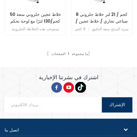
8 كجم / 21 لتر خلاط حلزوني
خلاط عجين حلزوني سعة 50
صناعي تجاري / خلاط عجين /
كجم/130 لترًا مع لوحة تحكم
خلاط طعام
يدوية
ميزة المنتج سعة الدقيق ： 8 كجم
تستوعب هذه الخلاطة الحلزونية
سعة الوعاء: 21 لتر سرعات الخطاف:
التجارية 50 كجم من الدقيق (وعاء
112/198 دورة في الدقيقة سرعات
سعة 130 لترًا)، وتتميز بمحرك
الوعاء: 12/20 دورة في الدقيقة 1 .
مزدوج، وتحكم مزدوج في السرعة،
محرك واحد 2 . سرعتان 3 . مع تحكم
وتشغيل مؤقت مزدوج، ونقل بالحزام
الصفحات]
[ ما مجموعه
1
في الموقت 4 . انتقال متسلسل
من أجل دقة العجن.
اشترك في نشرتنا الإخبارية
الإشتراك
اتصل بنا