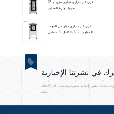
فرن غاز حراري تجاري مزود بـ 12
صينية دوارة للمخابز
فرن غاز حراري دوار من الفولاذ
المقاوم للصدأ بالكامل، 5 صواني
ك في نشرتنا الإخبارية
نتجاتنا , تقارير إخبارية حصرية وتحديثات , آخر الأحداث
المحلية