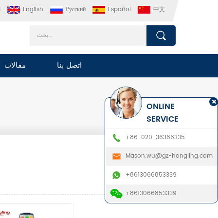
中文
Español
Русский
English
ا
اتصل بنا
مقالات
ONLINE
SERVICE
+86-020-36366335
Mason.wu@gz-hongling.com
+8613066853339
+8613066853339