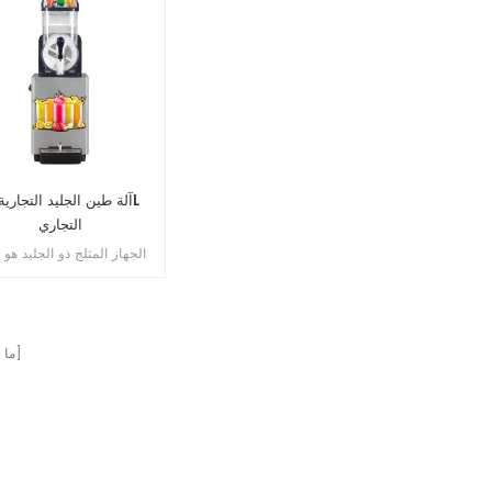
التجاري
الجهاز المثلج ذو الجليد هو 
يستخدم لصنع الملاذات أ
المشروبات الجليدية أو المش
الباردة بسرعة عن طريق 
الجليد مع العصير أو غيرها
الصفحات]
[ م
السوائل ، مما يخلق نسيجًا ناعمًا.