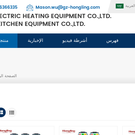
لعربية
6366335
Mason.wu@gz-hongling.com
CTRIC HEATING EQUIPMENT CO.,LTD.
TCHEN EQUIPMENT CO.,LTD.
فهرس
أشرطة فيديو
الإخبارية
منتج
الصفحة الر