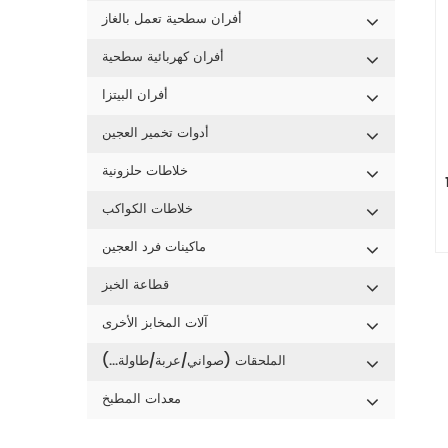
أفران سطحية تعمل بالغاز
أفران كهربائية سطحية
أفران البيتزا
أدوات تخمير العجين
خلاطات حلزونية
رية 12
خلاطات الكواكب
ماكينات فرد العجين
قطاعة الخبز
آلات المخابز الأخرى
الملحقات (صواني/عربة/طاولة...)
معدات المطبخ