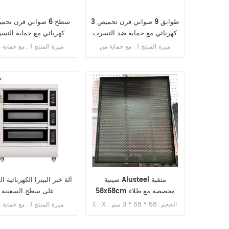
3 طوابق 9 صواني فرن تحميص
كهربائي مع حماية ضد التسرب
كهربائي مع حماية التس
ميزة المنتج 1 . مع حماية من
ميزة المنتج 1 . مع حما
التسرب . 2 . ضمان السخان 10
سنوات . 3 . مع الحماية من السخونة
سنوات . 3 . مع حماية من 
الزائدة / التحميل الزائد . 4 . مع
الزائدة / الحمل الزائد .
تحكم في الموقت
صينية Alusteel مثقبة
آلة خبز البيتزا الكهربائية ال
58x68cm مخصصة مع طلاء
على سطح السفينة
تفلون
E . X . الحجم: 58 * 68 * 3 سم
ميزة المنتج 1 . مع حما
المادة: الوستيل . مع طلاء تفلون ,
غير لاصق , أكثر متانة وسهولة في
سنوات . 3 . مع حماية من 