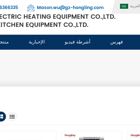
لعربية
6366335
Mason.wu@gz-hongling.com
CTRIC HEATING EQUIPMENT CO.,LTD.
TCHEN EQUIPMENT CO.,LTD.
فهرس
أشرطة فيديو
الإخبارية
منتج