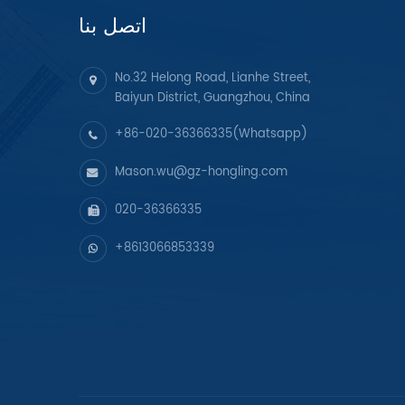
اتصل بنا
No.32 Helong Road, Lianhe Street,
Baiyun District, Guangzhou, China
+86-020-36366335(Whatsapp)
Mason.wu@gz-hongling.com
020-36366335
+8613066853339