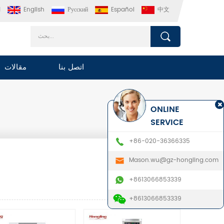
中文
Español
Русский
English
ا
اتصل بنا
مقالات
ONLINE
SERVICE
+86-020-36366335
Mason.wu@gz-hongling.com
+8613066853339
+8613066853339