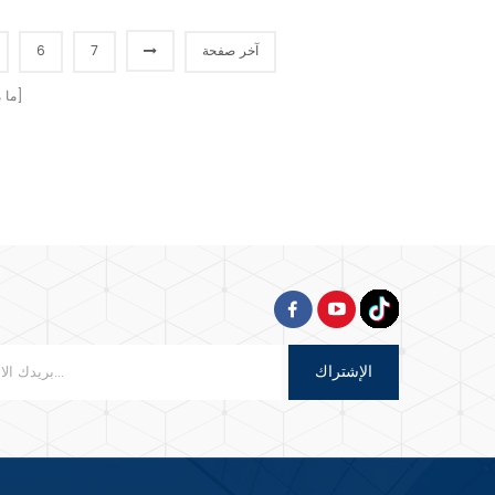
إزالة القالب .
الزائ
التحكم في المؤقت .
آخر صفحة
7
6
الصفحات]
[ م
الإشتراك