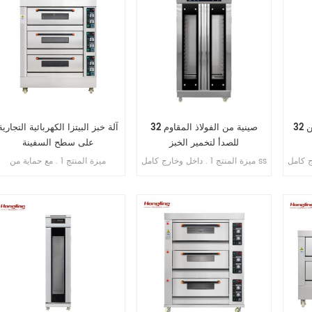
ن
32 صينية من الفولاذ المقاوم
آلة خبز البيتزا الكهربائية التجارية
للصدأ لتخمير الخبز
على سطح السفينة
خارج كامل ss
ميزة المنتج 1 . داخل وخارج كامل ss
ميزة المنتج 1 . مع حماية من
 مع طبقة عازلة للحرارة 3 .
. 201 2 . تبخير مباشر بدون خزان
التسرب . 2 . ضمان السخان 10
تبخير مباشر بدون خزان مياه 4 .
مياه 3 . جهاز توقيت عرض رقمي
سنوات . 3 . مع حماية من الحرارة
سوب
للتحكم 4 . حقن الماء الأوتوماتيكي
الزائدة / الحمل الزائد . 4 . مع
توماتيكي
5 . مروحة دائرية مدمجة 6 . مسافة
التحكم في المؤقت .
 دائرية مدمجة 7 . مسافة
قابلة للتعديل من الدرج إلى الدرج
الدرج