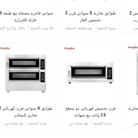
2 سطح 6 صواني فرن تحميص
3 طوابق تجارية 6 صواني فرن
16 صواني فاخرة مصف
رب
تحميص الغاز
عازلة للحرارة
ية من
ميزة المنتج 1 . مع وظيفة الحماية
ميزة المنتج 1 . داخل وخارج كامل 
التسرب . 2 . ضمان السخان 10
من اللهب . 2 . ضمان الفرن سنتان
. 201 2 . مع طبقة عازلة للحرار
الحرارة
. 3 . ضمان سخانات الغاز 6 سنوات
تبخير مباشر بدون خزان مياه 4 .
. 4 . أنابيب غاز الألومنيوم / النحاس
شاشة رقمية للتحكم بالحاسوب
. 5 . طبق الوستيل في غرفة الخبز
الصغير 5 . حقن الماء الأوتوماتيكي
6 . مروحة دائرية مدمجة 7 . مسا
قابلة للتعديل من الدرج إلى الدرج
تجارية
فرن تحميص كهربائي ذو سطح
2 طوابق 4 صواني فرن
واحد مع شهادة CE
تجاري للمخابز
ية من
ميزة المنتج 1 . مع حماية من
ميزة المنتج 1 . مع حماية من
التسرب . 2 . ضمان السخان 10
التسرب . 2 . ضمان السخان 10
التسرب . 2 . ضمان السخان 10
الحرارة
سنوات . 3 . مع الحماية من السخونة
سنوات . 3 . مع حماية من الحرارة