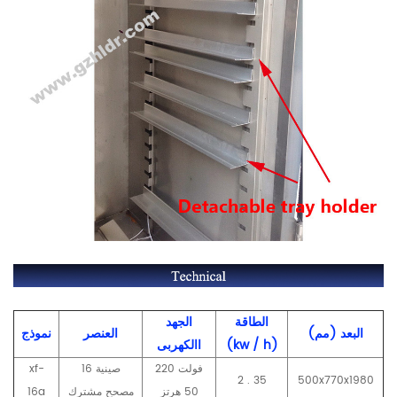
الطاقة
الجهد
البعد (مم)
العنصر
نموذج
(kw / h)
االكهربى
220 فولت
16 صينية
xf-
2 . 35
500x770x1980
50 هرتز
مصحح مشترك
16a