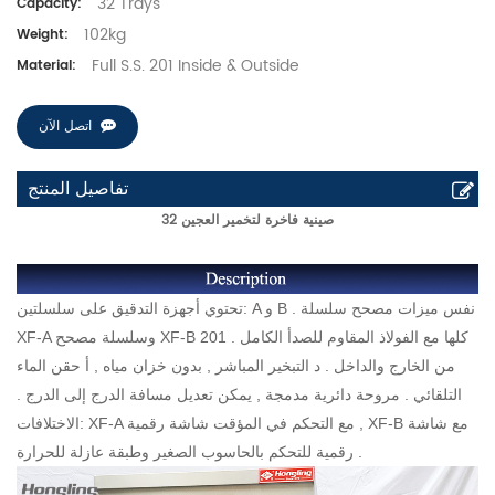
32 Trays
Capacity:
102kg
Weight:
Full S.S. 201 Inside & Outside
Material:
اتصل الآن
تفاصيل المنتج
32 صينية فاخرة لتخمير العجين
تحتوي أجهزة التدقيق على سلسلتين: A و B . نفس ميزات مصحح سلسلة
XF-A وسلسلة مصحح XF-B كلها مع الفولاذ المقاوم للصدأ الكامل . 201
من الخارج والداخل . د
التبخير المباشر , بدون خزان مياه , أ
حقن الماء
التلقائي . مروحة دائرية مدمجة , يمكن تعديل مسافة الدرج إلى الدرج .
الاختلافات: XF-A مع التحكم في المؤقت
شاشة رقمية , XF-B مع شاشة
رقمية للتحكم بالحاسوب الصغير وطبقة عازلة للحرارة .