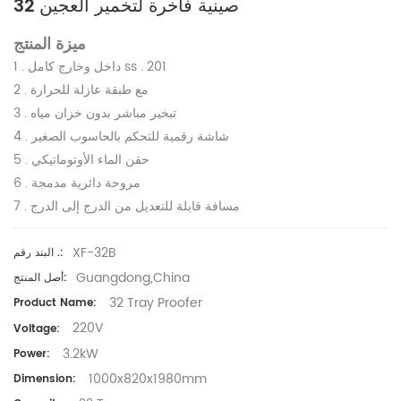
32 صينية فاخرة لتخمير العجين
ميزة المنتج
1 . داخل وخارج كامل ss . 201
2 . مع طبقة عازلة للحرارة
3 . تبخير مباشر بدون خزان مياه
4 . شاشة رقمية للتحكم بالحاسوب الصغير
5 . حقن الماء الأوتوماتيكي
6 . مروحة دائرية مدمجة
7 . مسافة قابلة للتعديل من الدرج إلى الدرج
XF-32B
البند رقم .:
Guangdong,China
أصل المنتج:
32 Tray Proofer
Product Name:
220V
Voltage:
3.2kW
Power:
1000x820x1980mm
Dimension: