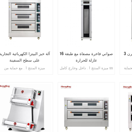
3 طوابق تجارية 6 صواني فرن
16 صواني فاخرة مصفاة مع طبقة
آلة خبز البيتزا الكهربائية التجارية
عازلة للحرارة
على سطح السفينة
 الحماية
ميزة المنتج 1 . داخل وخارج كامل ss
ميزة المنتج 1 . مع حماية من
فرن سنتان
. 201 2 . مع طبقة عازلة للحرارة 3 .
التسرب . 2 . ضمان السخان 10
. ضمان سخانات الغاز 6 سنوات
تبخير مباشر بدون خزان مياه 4 .
سنوات . 3 . مع حماية من الحرارة
 النحاس
شاشة رقمية للتحكم بالحاسوب
الزائدة / الحمل الزائد . 4 . مع
الصغير 5 . حقن الماء الأوتوماتيكي
التحكم في المؤقت .
6 . مروحة دائرية مدمجة 7 . مسافة
قابلة للتعديل من الدرج إلى الدرج