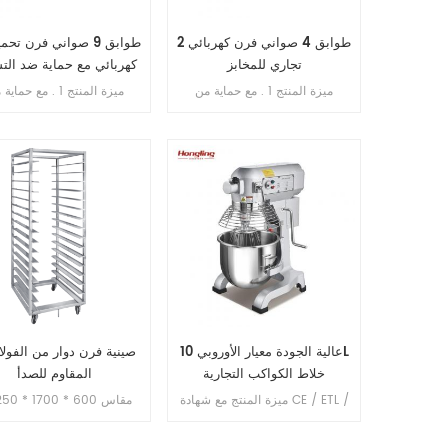
2 طوابق 4 صواني فرن كهربائي
تجاري للمخابز
كهربائي مع حماية ضد ال
ميزة المنتج 1 . مع حماية من
ميزة المنتج 1 . مع حما
التسرب . 2 . ضمان السخان 10
سنوات . 3 . مع حماية من الحرارة
سنوات . 3 . مع الحماية م
الزائدة / الحمل الزائد . 4 . مع
التحكم في المؤقت .
تحكم في الموقت
عالية الجودة معيار الأوروبي 10L
خلاط الكواكب التجارية
المقاوم للصدأ
ميزة المنتج مع شهادة CE / ETL /
UL سعة الوعاء: 10 لتر ضبط
الوزن الصافي: 35
السرعة: 3 خطوات سرعة الخلط:
التعبئة: 1850 * 640 * 150 مم