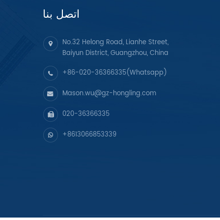
اتصل بنا
No.32 Helong Road, Lianhe Street,
Baiyun District, Guangzhou, China
+86-020-36366335(Whatsapp)
Mason.wu@gz-hongling.com
020-36366335
+8613066853339