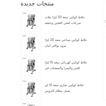
منتجات جديدة
خلاط كوكبي سعة 30 لترًا بثلاث
نتج 1 . سماكة الضغط بين 0
سرعات لعجن العجين وخفقه
وتقليبه
يتزا
' ') 4 .
خلاط كوكبي صناعي سعة 20 لترًا
 ناقل
مزود بواقي أمان
لخارج
خلاط كوكبي كهربائي سعة 15 لترًا
للخبز والبيتزا والمعجنات في
مطابخ تقديم الطعام
خلاط كوكبي تجاري سعة 10 لتر
يعمل بنظام التروس
ة