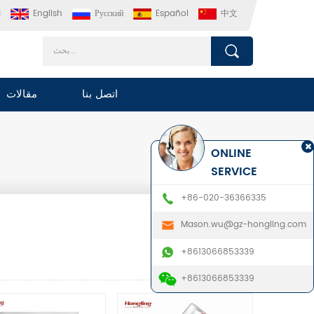
中文
Español
Русский
English
ا
اتصل بنا
مقالات
ONLINE
SERVICE
+86-020-36366335
Mason.wu@gz-hongling.com
+8613066853339
+8613066853339