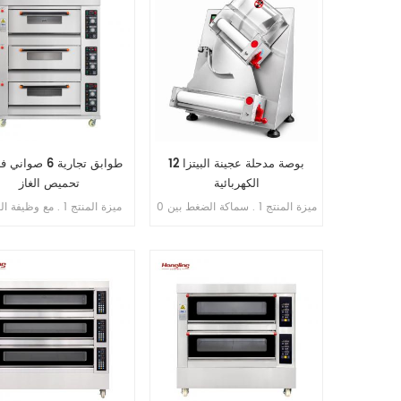
12 بوصة مدحلة عجينة البيتزا
الكهربائية
تحميص الغاز
ميزة المنتج 1 . سماكة الضغط بين 0
ميزة المنتج 1 . مع وظيفة
. 5-5 . 5 مم قابلة للتعديل 2 .
من اللهب . 2 . ضمان ال
نطاق العجين 50-500 جم 3 . بيتزا
. 3 
قطر 100-300 مم (3-12 ' ') 4 .
. 4 . أنابيب غاز الألومنيوم /
الإخراج: 3-5 قطع / دقيقة 5 . ناقل
. 5 . طبق الوستيل في غرفة الخبز
الحركة: بلاستيك 6 . مادة الجسم:
كامل SS . 304 من الداخل والخارج
7 . تغليف علبة الخشب الرقائقي