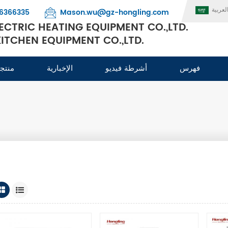
لعربية
6366335
Mason.wu@gz-hongling.com
CTRIC HEATING EQUIPMENT CO.,LTD.
TCHEN EQUIPMENT CO.,LTD.
فهرس
أشرطة فيديو
الإخبارية
منتج