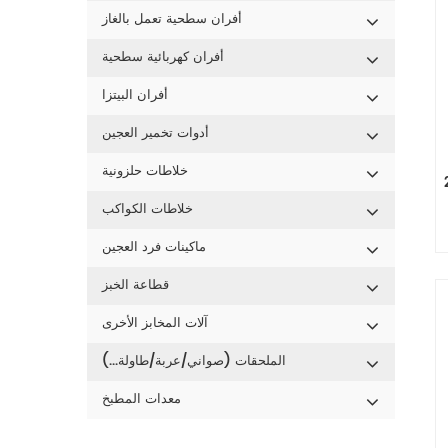
أفران سطحية تعمل بالغاز
أفران كهربائية سطحية
أفران البيتزا
أدوات تخمير العجين
خلاطات حلزونية
اكب
خلاطات الكواكب
ماكينات فرد العجين
ss 
قطاعة الخبز
ام
آلات المخابز الأخرى
اقل الحركة بالحزام . 8
الملحقات (صواني/عربة/طاولة...)
معدات المطبخ