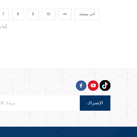
قطر 100-300 مم (3-12 ' ') 4 .
. 4 . أنابيب غاز الألومنيوم /
الإخراج: 3-5 قطع / دقيقة 5 . ناقل
. 5 . طبق الوستيل في غرفة الخبز
آخر صفحة
10
9
8
7
الحركة: بلاستيك 6 . مادة الجسم:
كامل SS . 304 من الداخل والخارج
الصفحات]
[ ما
7 . تغليف علبة الخشب الرقائقي
الإشتراك