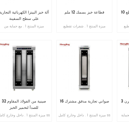
ع
قطاعة خبز بسمك 12 ملم
آلة خبز البيتزا الكهربائية التجارية
على سطح السفينة
 تقطيع
ميزة المنتج 1 . شفرات تقطيع
ميزة المنتج 1 . مع حماية من
دة من اليابان) . 2 . الحد
(مستوردة من اليابان) . 2 . الحد
التسرب . 2 . ضمان السخان 10
الأقصى لطول الخبز 380 مم . 3 .
الأقصى لطول الخبز 380 مم . 3 .
سنوات . 3 . مع حماية من الحرارة
لإنتاجية 200-300 قطعة /
الطاقة الإنتاجية 200-300 قطعة /
الزائدة / الحمل الزائد . 4 . مع
ساعة . 4 . محرك نحاسي داخلي . 5
ساعة . 4 . محرك نحاسي داخلي . 5
التحكم في المؤقت .
ن الفولاذ
. منصة بسماكة 1 مم من الفولاذ
المقاوم للصدأ 6 . سمك التقطيع: 10
المقاوم للصدأ 6 . سمك التقطيع: 12
مم
3 طوابق تجارية 6 صواني فرن
16 صواني تجارية مدقق مشترك
32 صينية من الفولاذ المقاوم
للصدأ لتخمير الخبز
 الحماية
ميزة المنتج 1 . داخل وخارج كامل ss
ميزة المنتج 1 . داخل وخارج كامل 
فرن سنتان
. 201 2 . تبخير مباشر بدون خزان
. 201 2 . تبخير مباشر بدون خزان
. ضمان سخانات الغاز 6 سنوات
مياه 3 . جهاز توقيت عرض رقمي
مياه 3 . جهاز توقيت عرض رقمي