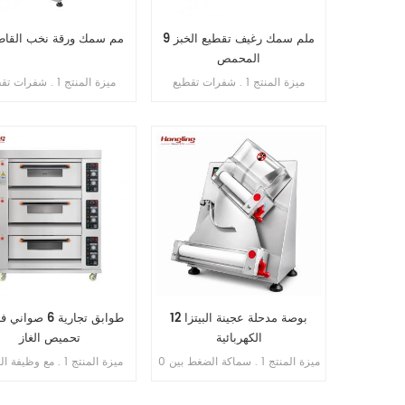
9 ملم سمك رغيف تقطيع الخبز
10 مم سمك ورقة نخب القاط
المحمص
ميزة المنتج 1 . شفرات تقطيع
ميزة المنتج 1 . شفرات
(مستوردة من اليابان) . 2 . الحد
(مستور
الأقصى لطول الخبز 380 مم . 3 .
الطاقة الإنتاجية 200-300 قطعة /
الطاقة ا
ساعة . 4 . محرك نحاسي داخلي . 5
. منصة بسماكة 1 مم من الفولاذ
. منصة بسماكة 1 مم م
المقاوم للصدأ 6 . سمك التقطيع: 10
مم
مم
12 بوصة مدحلة عجينة البيتزا
الكهربائية
تحميص الغاز
ميزة المنتج 1 . سماكة الضغط بين 0
ميزة المنتج 1 . مع وظيفة
. 5-5 . 5 مم قابلة للتعديل 2 .
من اللهب . 2 . ضمان ال
نطاق العجين 50-500 جم 3 . بيتزا
. 3 