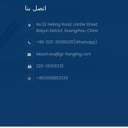
اتصل بنا
No.32 Helong Road, Lianhe Street,
Baiyun District, Guangzhou, China
+86-020-36366335(Whatsapp)
Mason.wu@gz-hongling.com
020-36366335
+8613066853339