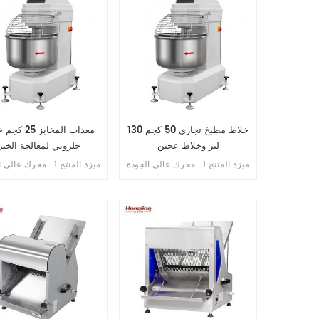
خلاط مطبخ تجاري 50 كجم 130
معدات المخابز 5
لتر وخلاط عجين
حلزوني لمعالجة الخبز
ميزة المنتج 1 . محرك عالي الجودة
ميزة المنتج 1 . محرك عا
بالداخل , فائق النحافة . 2 . SS .
304 وعاء وخطاف . 3 . خطاف
304 
الانحناء لم ينكسر أبدًا . 4 . محامل
الانحناء لم 
مستوردة من اليابان . 5 . فتحة
مستوردة من ا
محمية من التسرب الزائد . 6 .
سرعة مزدوجة , اتجاه مزدوج . 7 .
تحكم مزدوج بالموقت .
تحكم مزدوج بالموقت .