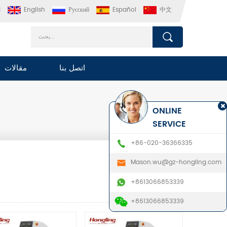
中文
Español
Русский
English
ا
اتصل بنا
مقالات
ONLINE
SERVICE
+86-020-36366335
Mason.wu@gz-hongling.com
+8613066853339
+8613066853339