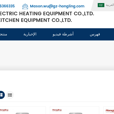
لعربية
6366335
Mason.wu@gz-hongling.com
CTRIC HEATING EQUIPMENT CO.,LTD.
TCHEN EQUIPMENT CO.,LTD.
فهرس
أشرطة فيديو
الإخبارية
منتج