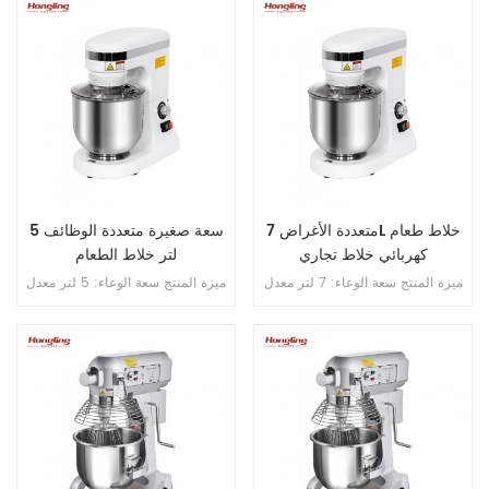
الوعاء: 12/20 دورة في الدقيقة 1 .
ينكسر أبدًا . 4 . محامل مستوردة من
محرك واحد 2 . سرعتان 3 . مع تحكم
اليابان . 5 . فتحة محمية من التسرب
في الموقت 4 . انتقال متسلسل
الزائد . 6 . سرعة مزدوجة , اتجاه
مزدوج . 7 . تحكم مزدوج بالموقت .
متعددة الأغراض 7L خلاط طعام
سعة صغيرة متعددة الوظائف 5
كهربائي خلاط تجاري
لتر خلاط الطعام
ميزة المنتج سعة الوعاء: 7 لتر معدل
ميزة المنتج سعة الوعاء: 5 لتر معدل
السرعة: ستبليس سرعة الخلط ：
السرعة: ستبليس سرعة الخلط ：
75-660 دورة في الدقيقة سعة
75-660 دورة في الدقيقة سعة
الدقيق: 1 كجم سعة العجين ： 1 . 2
الدقيق: 0 . 8 كجم سعة العجين ： 1
كجم مادة الجسم: الألمنيوم المصبوب
كجم مادة الجسم: الألمنيوم المصبوب
مادة الترباس: S . S . . 304 كرة
مادة الترباس: S . S . . 304 كرة
الخلط: S . S . . 304 فوز الخلط:
الخلط: S . S . . 304 فوز الخلط:
الألمنيوم المصبوب خطاف الخلط:
الألمنيوم المصبوب خطاف الخلط:
الألمنيوم المصبوب ثلاثة لوحة دوائر
الألمنيوم المصبوب ثلاثة لوحة دوائر
دفاع (ماء / غبار / رطوبة)
دفاع (ماء / غبار / رطوبة)