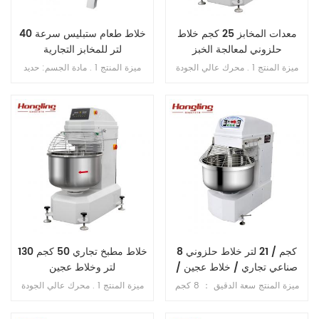
معدات المخابز 25 كجم خلاط
خلاط طعام ستبليس سرعة 40
حلزوني لمعالجة الخبز
لتر للمخابز التجارية
ميزة المنتج 1 . محرك عالي الجودة
ميزة المنتج 1 . مادة الجسم: حديد
بالداخل , فائق النحافة . 2 . SS . 304
الزهر . 2 . مادة الوعاء: ss . 201 . 3 .
وعاء وخطاف . 3 . خطاف الانحناء لم
محرك دفع نحاسي . 4 . ثلاث سرعات
ينكسر أبدًا . 4 . محامل مستوردة من
ثلاث وظائف 5 . بخطاف , الكرة , فوز
اليابان . 5 . فتحة محمية من التسرب
. 6 . علبة تروس حمام الزيت . 7 .
الزائد . 6 . سرعة مزدوجة , اتجاه
ناقل الحركة بالحزام . 8 . مع حارس
مزدوج . 7 . تحكم مزدوج بالموقت .
السلامة
8 كجم / 21 لتر خلاط حلزوني
خلاط مطبخ تجاري 50 كجم 130
صناعي تجاري / خلاط عجين /
لتر وخلاط عجين
خلاط طعام
ميزة المنتج سعة الدقيق ： 8 كجم
ميزة المنتج 1 . محرك عالي الجودة
سعة الوعاء: 21 لتر سرعات الخطاف:
بالداخل , فائق النحافة . 2 . SS . 304
112/198 دورة في الدقيقة سرعات
وعاء وخطاف . 3 . خطاف الانحناء لم