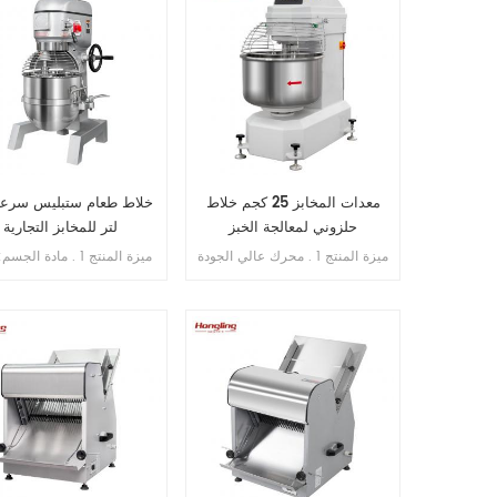
معدات المخابز 25 كجم خلاط
حلزوني لمعالجة الخبز
لتر للمخابز التجارية
ميزة المنتج 1 . محرك عالي الجودة
ميزة المنتج 1 . مادة الج
بالداخل , فائق النحافة . 2 . SS .
الزهر . 2 . مادة ا
304 وعاء وخطاف . 3 . خطاف
الانحناء لم ينكسر أبدًا . 4 . محامل
سرعات ثلاث وظ
مستوردة من اليابان . 5 . فتحة
الكرة , فوز . 6 . علبة
محمية من التسرب الزائد . 6 .
سرعة مزدوجة , اتجاه مزدوج . 7 .
. مع حارس السلامة
تحكم مزدوج بالموقت .