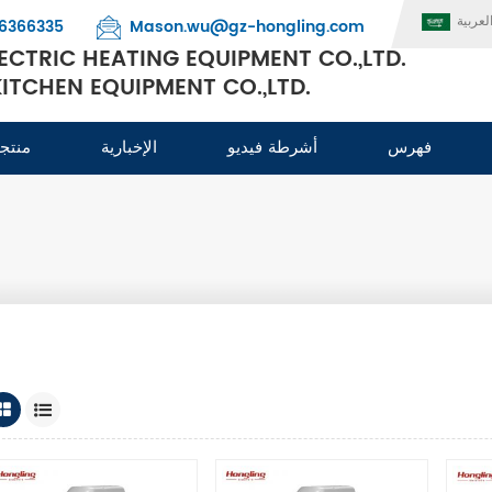
لعربية
6366335
Mason.wu@gz-hongling.com
CTRIC HEATING EQUIPMENT CO.,LTD.
TCHEN EQUIPMENT CO.,LTD.
فهرس
أشرطة فيديو
الإخبارية
منتج