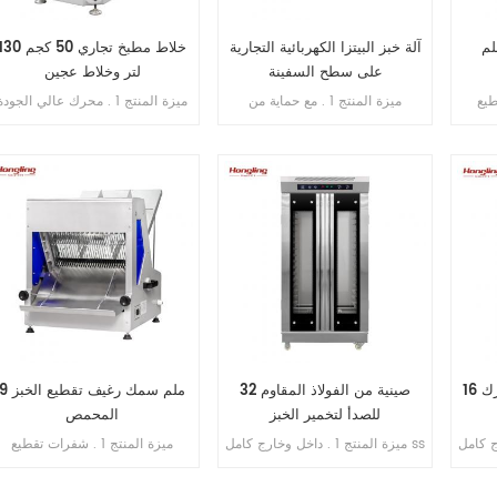
آلة خبز البيتزا الكهربائية التجارية
خلاط مطبخ تجاري 50 كجم 30
على سطح السفينة
لتر وخلاط عجين
 تقطيع
ميزة المنتج 1 . مع حماية من
ميزة المنتج 1 . محرك عالي الجودة
دة من اليابان) . 2 . الحد
التسرب . 2 . ضمان السخان 10
بالداخل , فائق النحافة . 2 . SS .
الأقصى لطول الخبز 380 مم . 3 .
سنوات . 3 . مع حماية من الحرارة
304 وعاء وخطاف . 3 . خطاف
لإنتاجية 200-300 قطعة /
الزائدة / الحمل الزائد . 4 . مع
الانحناء لم ينكسر أبدًا . 4 . محامل
ساعة . 4 . محرك نحاسي داخلي . 5
التحكم في المؤقت .
مستوردة من اليابان . 5 . فتحة
ن الفولاذ
محمية من التسرب الزائد . 6 .
المقاوم للصدأ 6 . سمك التقطيع: 12
سرعة مزدوجة , اتجاه مزدوج . 7 .
تحكم مزدوج بالموقت .
رك
32 صينية من الفولاذ المقاوم
9 ملم سمك رغيف تقطيع الخب
للصدأ لتخمير الخبز
المحمص
خارج كامل ss
ميزة المنتج 1 . داخل وخارج كامل ss
ميزة المنتج 1 . شفرات تقطيع
ير مباشر بدون خزان
. 201 2 . تبخير مباشر بدون خزان
(مستوردة من اليابان) . 2 . الحد
 رقمي
مياه 3 . جهاز توقيت عرض رقمي
الأقصى لطول الخبز 380 مم .