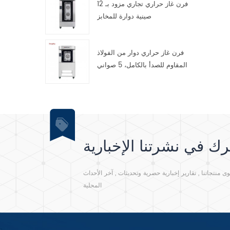
فرن غاز حراري تجاري مزود بـ 12
 /
صينية دوارة للمخابز
 . محرك نحاسي داخلي . 5
 سمك التقطيع: 10
فرن غاز حراري دوار من الفولاذ
المقاوم للصدأ بالكامل، 5 صواني
ك في نشرتنا الإخبارية
نتجاتنا , تقارير إخبارية حصرية وتحديثات , آخر الأحداث
المحلية