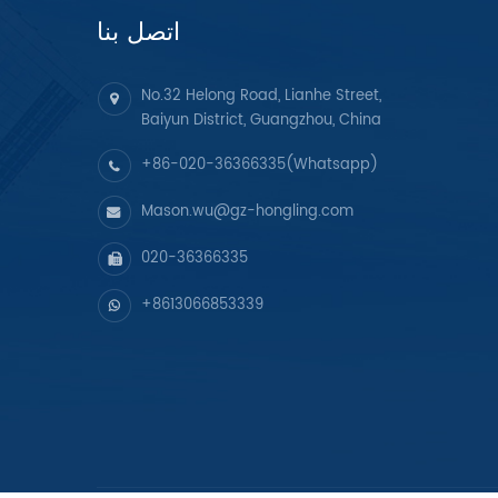
اتصل بنا
No.32 Helong Road, Lianhe Street,
Baiyun District, Guangzhou, China
+86-020-36366335(Whatsapp)
Mason.wu@gz-hongling.com
020-36366335
+8613066853339