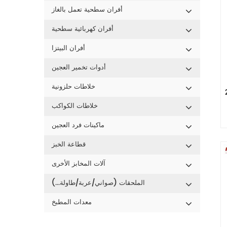
أفران سطحية تعمل بالغاز
أفران كهربائية سطحية
أفران البيتزا
أدوات تخمير العجين
خلاطات حلزونية
اكب
خلاطات الكواكب
ماكينات فرد العجين
ss 
قطاعة الخبز
ام
آلات المخابز الأخرى
اقل الحركة بالحزام . 8
الملحقات (صواني/عربة/طاولة...)
معدات المطبخ