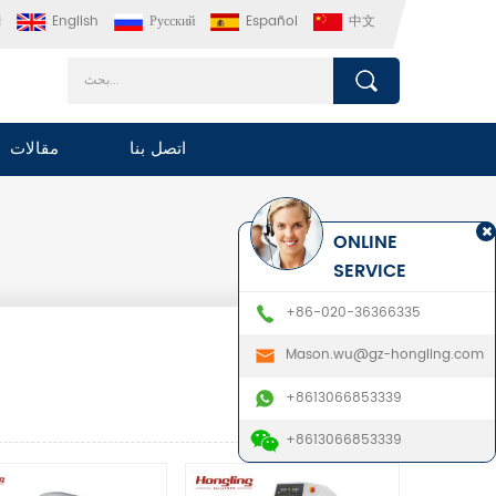
中文
Español
Русский
English
ا
اتصل بنا
مقالات
ONLINE
SERVICE
+86-020-36366335
Mason.wu@gz-hongling.com
+8613066853339
+8613066853339