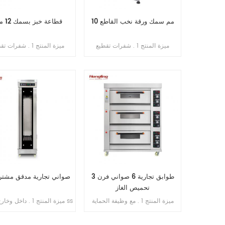
10 مم سمك ورقة نخب القاطع
قطاعة خبز بسمك 12 ملم
ميزة المنتج 1 . شفرات تقطيع
ميزة المنتج 1 . شفرات
(مستوردة من اليابان) . 2 . الحد
(مستور
الأقصى لطول الخبز 380 مم . 3 .
الطاقة الإنتاجية 200-300 قطعة /
الطاقة ا
ساعة . 4 . محرك نحاسي داخلي . 5
. منصة بسماكة 1 مم من الفولاذ
. منصة بسماكة 1 مم م
المقاوم للصدأ 6 . سمك التقطيع: 10
مم
مم
3 طوابق تجارية 6 صواني فرن
16 صواني تجارية مدقق مشت
تحميص الغاز
ميزة المنتج 1 . مع وظيفة الحماية
ميزة المنتج 1 . داخل و
من اللهب . 2 . ضمان الفرن سنتان
. 201 2 . تبخ
. 3 . ضمان سخانات الغاز 6 سنوات
مياه 3 . جهاز توقيت عرض