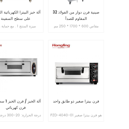
32 صينية فرن دوار من الفولاذ
آلة خبز البيتزا الكهربائية ال
المقاوم للصدأ
على سطح السفينة
مقاس 600 * 1700 * 250 مم
ميزة المنتج 1 . مع حما
الوزن الصافي: 35 كجم حجم
التعبئة: 1850 * 640 * 150 مم
سنوات . 3 . مع حماية من 
الزائ
التحكم في المؤقت .
فرن بيتزا صغير ذو طابق واحد
فرن كهربائي
PZD-4040-01 هو فرن بيتزا صغير
درجة الحرارة: 
بحجم حجر البيتزا 400*400 مم. إنه
يمتلك درجات حرارة عالية لتحقيق
حجم الدر