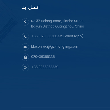
اتصل بنا
No.32 Helong Road, Lianhe Street,
Baiyun District, Guangzhou, China
+86-020-36366335(Whatsapp)
Mason.wu@gz-hongling.com
020-36366335
+8613066853339