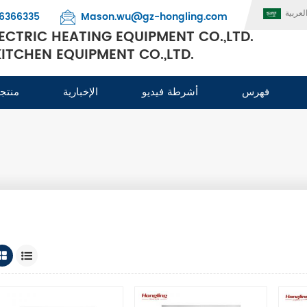
لعربية
6366335
Mason.wu@gz-hongling.com
CTRIC HEATING EQUIPMENT CO.,LTD.
TCHEN EQUIPMENT CO.,LTD.
فهرس
أشرطة فيديو
الإخبارية
منتج