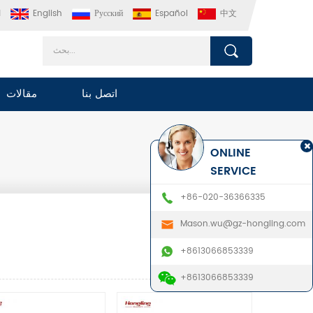
中文
Español
Русский
English
ا
اتصل بنا
مقالات
ONLINE
SERVICE
+86-020-36366335
Mason.wu@gz-hongling.com
+8613066853339
+8613066853339