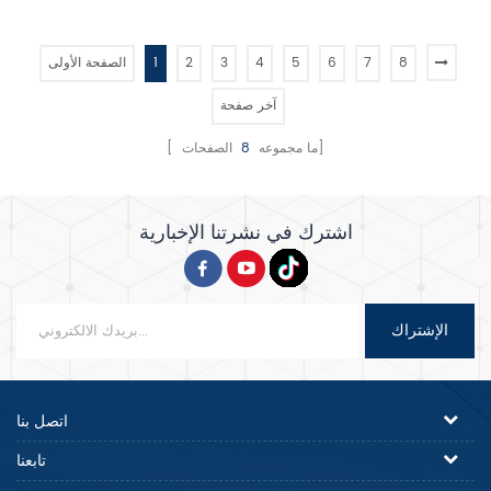
لاصق , أكثر متانة وسهولة في إزالة
حماية من الحرارة الزائدة / الحمل
القالب .
الزائد . 4 . مع التحكم في المؤقت .
8
7
6
5
4
3
2
1
الصفحة الأولى
آخر صفحة
الصفحات]
[ ما مجموعه
8
اشترك في نشرتنا الإخبارية
الإشتراك
اتصل بنا
تابعنا