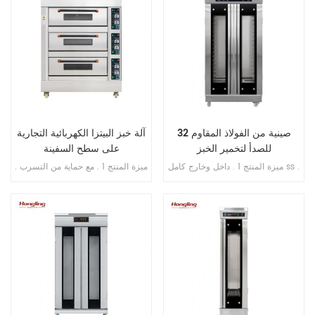
32 صينية من الفولاذ المقاوم
آلة خبز البيتزا الكهربائية التجارية
للصدأ لتخمير الخبز
على سطح السفينة
ميزة المنتج 1 . داخل وخارج كامل ss .
ميزة المنتج 1 . مع حماية من التسرب .
201 2 . تبخير مباشر بدون خزان مياه
2 . ضمان السخان 10 سنوات . 3 . مع
3 . جهاز توقيت عرض رقمي للتحكم
حماية من الحرارة الزائدة / الحمل
4 . حقن الماء الأوتوماتيكي 5 . مروحة
الزائد . 4 . مع التحكم في المؤقت .
دائرية مدمجة 6 . مسافة قابلة للتعديل
من الدرج إلى الدرج