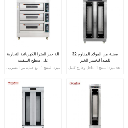
32 صينية من الفولاذ المقاوم
آلة خبز البيتزا الكهربائية التجارية
للصدأ لتخمير الخبز
على سطح السفينة
ميزة المنتج 1 . داخل وخارج كامل ss .
ميزة المنتج 1 . مع حماية من التسرب .
201 2 . تبخير مباشر بدون خزان مياه
2 . ضمان السخان 10 سنوات . 3 . مع
3 . جهاز توقيت عرض رقمي للتحكم
حماية من الحرارة الزائدة / الحمل
4 . حقن الماء الأوتوماتيكي 5 . مروحة
الزائد . 4 . مع التحكم في المؤقت .
دائرية مدمجة 6 . مسافة قابلة للتعديل
من الدرج إلى الدرج