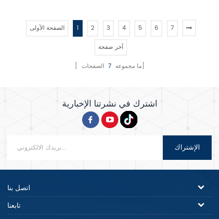
لاصق , أكثر متانة وسهولة في إزالة
حماية من الحرارة الزائدة / الحمل
القالب .
الزائد . 4 . مع التحكم في المؤقت .
7
6
5
4
3
2
1
الصفحة الأولى
آخر صفحة
الصفحات]
[ ما مجموعه
7
اشترك في نشرتنا الإخبارية
الإشتراك
اتصل بنا
تابعنا