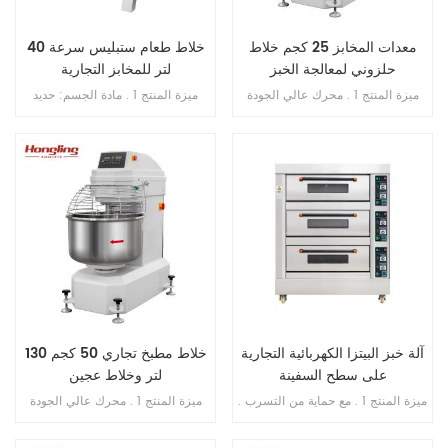
معدات المخابز 25 كجم خلاط
خلاط طعام ستبليس سرعة 40
حلزوني لمعالجة الخبز
لتر للمخابز التجارية
ميزة المنتج 1 . محرك عالي الجودة
ميزة المنتج 1 . مادة الجسم: حديد
بالداخل , فائق النحافة . 2 . SS . 304
الزهر . 2 . مادة الوعاء: ss . 201 . 3 .
وعاء وخطاف . 3 . خطاف الانحناء لم
محرك دفع نحاسي . 4 . ثلاث سرعات
ينكسر أبدًا . 4 . محامل مستوردة من
ثلاث وظائف 5 . بخطاف , الكرة , فوز
اليابان . 5 . فتحة محمية من التسرب
. 6 . علبة تروس حمام الزيت . 7 .
الزائد . 6 . سرعة مزدوجة , اتجاه
ناقل الحركة بالحزام . 8 . مع حارس
مزدوج . 7 . تحكم مزدوج بالموقت .
السلامة
آلة خبز البيتزا الكهربائية التجارية
خلاط مطبخ تجاري 50 كجم 130
على سطح السفينة
لتر وخلاط عجين
ميزة المنتج 1 . مع حماية من التسرب .
ميزة المنتج 1 . محرك عالي الجودة
2 . ضمان السخان 10 سنوات . 3 . مع
بالداخل , فائق النحافة . 2 . SS . 304
حماية من الحرارة الزائدة / الحمل
وعاء وخطاف . 3 . خطاف الانحناء لم