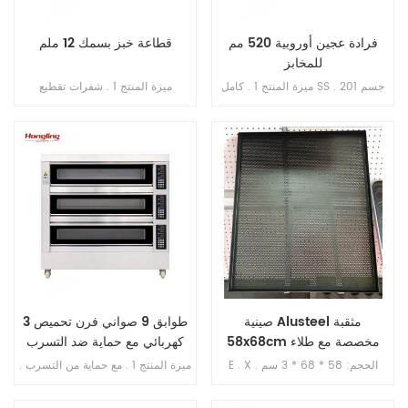
فرادة عجين أوروبية 520 مم
قطاعة خبز بسمك 12 ملم
للمخابز
ميزة المنتج 1 . كامل SS . 201 جسم
ميزة المنتج 1 . شفرات تقطيع
.2 . مقاس الحزام 52 * 220 سم 3 .
(مستوردة من اليابان) . 2 . الحد
مخزنة W / H: 76 * 162 سم4 . ممتد
الأقصى لطول الخبز 380 مم . 3 .
عرض / ارتفاع 270 * 110 سم 5 . حد
الطاقة الإنتاجية 200-300 قطعة /
أقصى . سعة العجين 5 . 5 كجم /
ساعة . 4 . محرك نحاسي داخلي . 5 .
الوقت6 . فجوة قابلة للتعديل
منصة بسماكة 1 مم من الفولاذ المقاوم
للأسطوانة 1-40 مم 7 . حماية الزائد8
للصدأ 6 . سمك التقطيع: 12 مم
. وظيفة حماية المرحلة المفتوحة .
صينية Alusteel مثقبة
3 طوابق 9 صواني فرن تحميص
58x68cm مخصصة مع طلاء
كهربائي مع حماية ضد التسرب
تفلون
E . X . الحجم: 58 * 68 * 3 سم
ميزة المنتج 1 . مع حماية من التسرب .
المادة: الوستيل . مع طلاء تفلون , غير
2 . ضمان السخان 10 سنوات . 3 . مع
لاصق , أكثر متانة وسهولة في إزالة
الحماية من السخونة الزائدة / التحميل