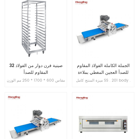
القالب .
الزائد . 4 . مع تحكم في الموقت
الجملة الكاملة الفولاذ المقاوم
32 صينية فرن دوار من الفولاذ
للصدأ العجين المغطي بملاءة
المقاوم للصدأ
ميزة المنتج كامل SS . 201 body .
مقاس 600 * 1700 * 250 مم الوزن
الحماية من الحمل الزائد , وظيفة
الصافي: 35 كجم حجم التعبئة: 1850
الحماية المفتوحة الطور . 1 . حد أقصى
* 640 * 150 مم
. سعة العجين 4 كجم / الوقت 2 .
عرض / ارتفاع في المخزن 78 * 66
سم 3 . مقاس الحزام 40x160 سم 4
. فجوة قابلة للتعديل للأسطوانة 1-35
مم 5 . موسع W / H 200 * 104