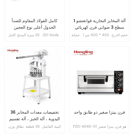
آلة المخابز التجارية قوانغتشو 1
كامل الفولاذ المقاوم للصدأ
سطح 3 صواني فرن كهربائي
الجدول أعلى نوع العجين
المغطي بملاءة
حجم الدرج: 400 * 600 مم 1 . حماية
ميزة المنتج كامل SS . 201 body .
محمية من الحرارة الزائدة 2 . مع
الحماية من الحمل الزائد , وظيفة
الحماية من التسرب 3 . ضمان
الحماية المفتوحة الطور . 1 . حد أقصى
السخان 10 سنوات . 4 . مع تحكم في
. سعة العجين 5 كجم / مرة 2 . عرض
الموقت 5 . غرفة الوستيل 6 . الجانب
/ ارتفاع في المخزن 91 * 74 سم 3 .
الأمامي: الفولاذ المقاوم للصدأ .
مقاس الحزام 52 * 220 سم 4 .
الجسم: ورقة مجلفنة 7 . بدون صينية
فجوة قابلة للتعديل للأسطوانة 1-40
خبز
مم 5 . ممتد عرض / ارتفاع 189 *
59 سم
فرن بيتزا صغير ذو طابق واحد
36 تخفيضات معدات المخابز
اليدوية ، آلة الخبز ، آلة تقسيم
العجين ، آلة العجين
PZD-4040-01 هو فرن بيتزا صغير
كمية الفاصل: 36 قطعة. نطاق وزن
بحجم حجر البيتزا 400*400 مم. إنه
المقسم: 30-140 جرام لكل قطعة.