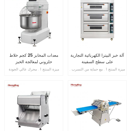
آلة خبز البيتزا الكهربائية التجارية
معدات المخابز 25 كجم خلاط
على سطح السفينة
حلزوني لمعالجة الخبز
ميزة المنتج 1 . مع حماية من التسرب .
ميزة المنتج 1 . محرك عالي الجودة
2 . ضمان السخان 10 سنوات . 3 . مع
بالداخل , فائق النحافة . 2 . SS . 304
حماية من الحرارة الزائدة / الحمل
وعاء وخطاف . 3 . خطاف الانحناء لم
الزائد . 4 . مع التحكم في المؤقت .
ينكسر أبدًا . 4 . محامل مستوردة من
اليابان . 5 . فتحة محمية من التسرب
الزائد . 6 . سرعة مزدوجة , اتجاه
مزدوج . 7 . تحكم مزدوج بالموقت .