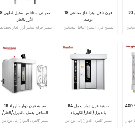
فرن ناقل بيتزا غاز تجاري 20
فرن ناقل بيتزا غاز صناعي 18
8 صواني ستانلس ستيل لطهي
بوصة
الأرز بالغاز
تسخين
يسمح فرن البيتزا الناقل بتسخين
تتميز خزانة تبخير أرز الغاز بخصائ
 الطهي
البيتزا بالتساوي أثناء عملية الطهي
الكفاءة العالية، وتوفير الطاقة،
سرعة
بأكملها، مما يضمن جودة وسرعة
والطهي السريع، ومتعددة الوظائف،
سية
الطهي. إحدى المزايا الرئيسية
وسهولة التشغيل والتنظيف، وما إل
بأفران
لأفران البيتزا الناقلة مقارنة بأفران
ذلك.
ها
الطوب التقليدية هي أتمتتها
يتزا
واتساقها، مما يضمن أن كل بيتزا
ملية
يتلقى نفس المعاملة أثناء عملية
الطهي.
السفينة 4 فرن
64 صينية فرن دوار يعمل
16 صينية فرن دوار بالهواء
بالديزل/الغاز/الكهرباء
الساخن يعمل بالديزل/الغاز/
الكهرباء
ا جهاز
يشير "الفرن الدوار" إلى نوع من
يشير "الفرن الدوار" إلى نوع من
لطعام
الأفران شائع الاستخدام في صناعة
الأفران شائع الاستخدام في صناعة
Hly-204
الخبز. ومن المعروف أيضًا باسم
الخبز. ومن المعروف أيضًا باسم