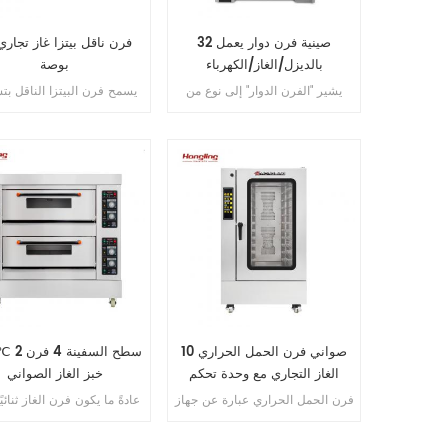
32 صينية فرن دوار يعمل
بالديزل/الغاز/الكهرباء
بوصة
يشير "الفرن الدوار" إلى نوع من
يسمح فرن البيتزا الناقل ب
الأفران شائع الاستخدام في صناعة
البيتزا بالتساوي أثناء عملية
الخبز. ومن المعروف أيضًا باسم
بأكملها، مما يضمن جودة و
فرن الرف الدوار. يتكون الفرن من
الطهي. إحدى المزايا الرئي
رف دائري أو عربة دوارة تحمل
لأفران البيتزا الناقلة مقارنة 
صواني الخبز أو الرفوف. يدور الرف
الطوب التقليدية هي أتمتت
داخل حجرة الفرن، مما يسمح بتوزيع
واتساقها، مما يضمن أن كل ب
الحرارة بشكل متساوٍ ونتائج خبز
يتلقى نفس المعاملة أثناء ع
متسقة.
الطهي.
10 صواني فرن الحمل الحراري
400 ℃ 2 سطح 
الغاز التجاري مع وحدة تحكم
خبز الغاز الصواني
الحوسبة الصغيرة
فرن الحمل الحراري عبارة عن جهاز
عادةً ما يكون فرن الغاز ثنائيً
مطبخ يستخدم مروحة مدمجة لتدوير
مطبخ منزلي يستخدم لخبز ا
الهواء الساخن بالتساوي لتسخين
وطهي الطعام يمكن لـ F