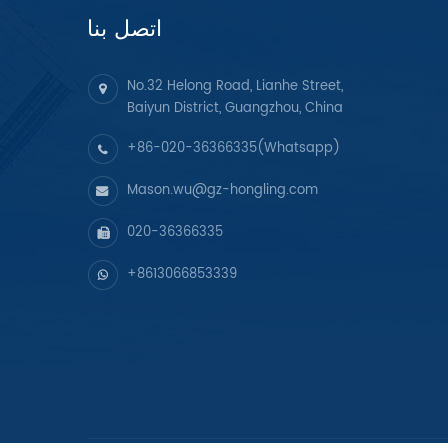
اتصل بنا
No.32 Helong Road, Lianhe Street,
Baiyun District, Guangzhou, China
+86-020-36366335(Whatsapp)
Mason.wu@gz-hongling.com
020-36366335
+8613066853339