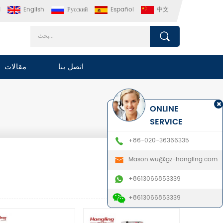
中文
Español
Русский
English
ا
اتصل بنا
مقالات
ONLINE
SERVICE
+86-020-36366335
Mason.wu@gz-hongling.com
+8613066853339
+8613066853339