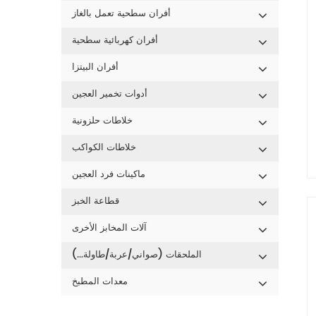
أفران سطحية تعمل بالغاز
أفران كهربائية سطحية
أفران البيتزا
أدوات تخمير العجين
خلاطات حلزونية
خلاطات الكواكب
ماكينات فرد العجين
ن
وات
قطاعة الخبز
س
آلات المخابز الأخرى
الملحقات (صواني/عربة/طاولة...)
معدات المطبخ