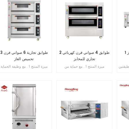
2 طوابق 4 صواني فرن كهربائي
3 طوابق تجارية 6 صواني فرن
تجاري للمخابز
تحميص الغاز
طبقتين
ميزة المنتج 1 . مع حماية من
ميزة المنتج 1 . مع وظيفة الحماية
ية
التسرب . 2 . ضمان السخان 10
من اللهب . 2 . ضمان الفرن سنتا
عام.
سنوات . 3 . مع حماية من الحرارة
. 3 . ضمان سخانات الغاز 6 سن
HLY- إلى درجة
الزائدة / الحمل الزائد . 4 . مع
. 4 . أنابيب غاز الألومنيوم / النحا
ويسخن
التحكم في المؤقت .
. 5 . طبق الوستيل في غرفة الخبز
ائية.
مسبق