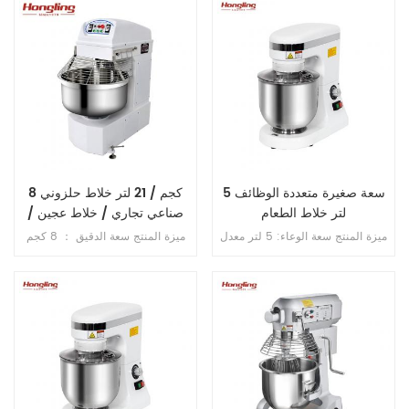
عرض / ارتفاع 270 * 110 سم 5 . حد
ينكسر أبدًا . 4 . محامل مستوردة من
أقصى . سعة العجين 5 . 5 كجم /
اليابان . 5 . فتحة محمية من التسرب
الوقت6 . فجوة قابلة للتعديل
الزائد . 6 . سرعة مزدوجة , اتجاه
للأسطوانة 1-40 مم 7 . حماية الزائد8
مزدوج . 7 . تحكم مزدوج بالموقت .
. وظيفة حماية المرحلة المفتوحة .
سعة صغيرة متعددة الوظائف 5
8 كجم / 21 لتر خلاط حلزوني
لتر خلاط الطعام
صناعي تجاري / خلاط عجين /
خلاط طعام
ميزة المنتج سعة الوعاء: 5 لتر معدل
ميزة المنتج سعة الدقيق ： 8 كجم
السرعة: ستبليس سرعة الخلط ：
سعة الوعاء: 21 لتر سرعات الخطاف:
75-660 دورة في الدقيقة سعة
112/198 دورة في الدقيقة سرعات
الدقيق: 0 . 8 كجم سعة العجين ： 1
الوعاء: 12/20 دورة في الدقيقة 1 .
كجم مادة الجسم: الألمنيوم المصبوب
محرك واحد 2 . سرعتان 3 . مع تحكم
مادة الترباس: S . S . . 304 كرة
في الموقت 4 . انتقال متسلسل
الخلط: S . S . . 304 فوز الخلط:
الألمنيوم المصبوب خطاف الخلط:
الألمنيوم المصبوب ثلاثة لوحة دوائر
دفاع (ماء / غبار / رطوبة)