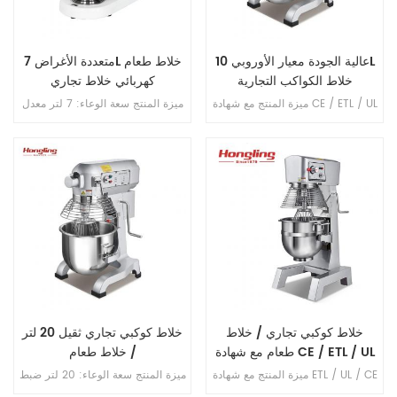
عالية الجودة معيار الأوروبي 10L
متعددة الأغراض 7L خلاط طعام
خلاط الكواكب التجارية
كهربائي خلاط تجاري
ميزة المنتج مع شهادة CE / ETL / UL
ميزة المنتج سعة الوعاء: 7 لتر معدل
سعة الوعاء: 10 لتر ضبط السرعة: 3
السرعة: ستبليس سرعة الخلط ：
خطوات سرعة الخلط: 108/195/355
75-660 دورة في الدقيقة سعة
دورة في الدقيقة سعة الدقيق: 2 كجم
الدقيق: 1 كجم سعة العجين ： 1 . 2
سعة العجين ： 3 . 2 كجم مادة
كجم مادة الجسم: الألمنيوم المصبوب
الجسم: الألمنيوم المصبوب مادة
مادة الترباس: S . S . . 304 كرة
الترباس: S . S . . 304 كرة الخلط: S
الخلط: S . S . . 304 فوز الخلط:
. S . . 304 حارس الأمان: S . S . .
الألمنيوم المصبوب خطاف الخلط:
304 فوز الخلط: الألمنيوم المصبوب
الألمنيوم المصبوب ثلاثة لوحة دوائر
خطاف الخلط: الألمنيوم المصبوب
دفاع (ماء / غبار / رطوبة)
دافع التروس
خلاط كوكبي تجاري / خلاط
خلاط كوكبي تجاري ثقيل 20 لتر
طعام مع شهادة CE / ETL / UL
/ خلاط طعام
ميزة المنتج مع شهادة ETL / UL / CE
ميزة المنتج سعة الوعاء: 20 لتر ضبط
سعة الوعاء: 30 لتر ضبط السرعة: 3
السرعة: 3 خطوات سرعة الخلط: