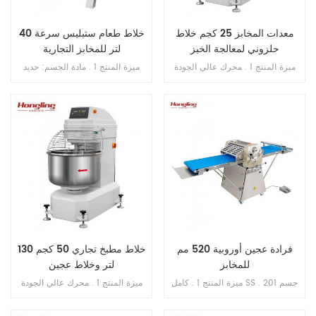
معدات المخابز 25 كجم خلاط
خلاط طعام ستبليس سرعة 40
حلزوني لمعالجة الخبز
لتر للمخابز التجارية
ميزة المنتج 1 . محرك عالي الجودة
ميزة المنتج 1 . مادة الجسم: حديد
بالداخل , فائق النحافة . 2 . SS . 304
الزهر . 2 . مادة الوعاء: ss . 201 . 3 .
وعاء وخطاف . 3 . خطاف الانحناء لم
محرك دفع نحاسي . 4 . ثلاث سرعات
ينكسر أبدًا . 4 . محامل مستوردة من
ثلاث وظائف 5 . بخطاف , الكرة , فوز
اليابان . 5 . فتحة محمية من التسرب
. 6 . علبة تروس حمام الزيت . 7 .
الزائد . 6 . سرعة مزدوجة , اتجاه
ناقل الحركة بالحزام . 8 . مع حارس
مزدوج . 7 . تحكم مزدوج بالموقت .
السلامة
فرادة عجين أوروبية 520 مم
خلاط مطبخ تجاري 50 كجم 130
للمخابز
لتر وخلاط عجين
ميزة المنتج 1 . كامل SS . 201 جسم
ميزة المنتج 1 . محرك عالي الجودة
.2 . مقاس الحزام 52 * 220 سم 3 .
بالداخل , فائق النحافة . 2 . SS . 304
مخزنة W / H: 76 * 162 سم4 . ممتد
وعاء وخطاف . 3 . خطاف الانحناء لم