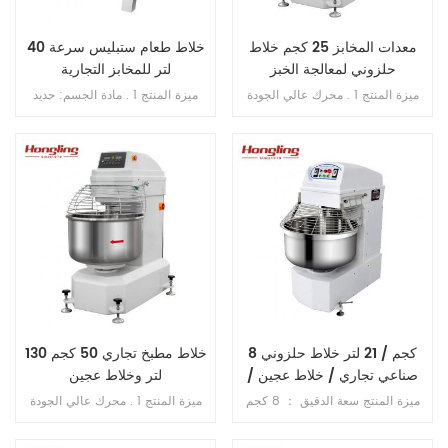
معدات المخابز 25 كجم خلاط
خلاط طعام ستبليس سرعة 40
حلزوني لمعالجة الخبز
لتر للمخابز التجارية
ميزة المنتج 1 . محرك عالي الجودة
ميزة المنتج 1 . مادة الجسم: حديد
بالداخل , فائق النحافة . 2 . SS . 304
الزهر . 2 . مادة الوعاء: ss . 201 . 3 .
وعاء وخطاف . 3 . خطاف الانحناء لم
محرك دفع نحاسي . 4 . ثلاث سرعات
ينكسر أبدًا . 4 . محامل مستوردة من
ثلاث وظائف 5 . بخطاف , الكرة , فوز
اليابان . 5 . فتحة محمية من التسرب
. 6 . علبة تروس حمام الزيت . 7 .
الزائد . 6 . سرعة مزدوجة , اتجاه
ناقل الحركة بالحزام . 8 . مع حارس
مزدوج . 7 . تحكم مزدوج بالموقت .
السلامة
8 كجم / 21 لتر خلاط حلزوني
خلاط مطبخ تجاري 50 كجم 130
صناعي تجاري / خلاط عجين /
لتر وخلاط عجين
خلاط طعام
ميزة المنتج سعة الدقيق ： 8 كجم
ميزة المنتج 1 . محرك عالي الجودة
سعة الوعاء: 21 لتر سرعات الخطاف:
بالداخل , فائق النحافة . 2 . SS . 304
112/198 دورة في الدقيقة سرعات
وعاء وخطاف . 3 . خطاف الانحناء لم