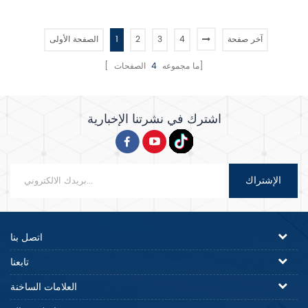
تستخدم بشكل أساسي لخلط العجين
خطوات سرعة الخلط: 108/195/355
وعجنه في المخابز ومطاعم البيتزا
دورة في الدقيقة سعة الدقيق: 7 . 5
ومؤسسات الخدمات الغذائية الأخرى.
كجم سعة العجين ： 11 . 3 كجم مادة
آخر صفحة
4
3
2
1
الصفحة الأولى
وهي مصممة للتعامل مع كميات كبيرة
الجسم: الألمنيوم المصبوب مادة
من العجين وهي معروفة بكفاءتها
الترباس: S . S . . 304 كرة الخلط: S
الصفحات]
[ ما مجموعه
4
وقدرات الخلط الشاملة.
. S . . 304 حارس الأمان: S . S . .
304 فوز الخلط: الألمنيوم المصبوب
خطاف الخلط: الألمنيوم المصبوب
اشترك في نشرتنا الإخبارية
دافع التروس
الإشتراك
اتصل بنا
تابعنا
العلامات الساخنة