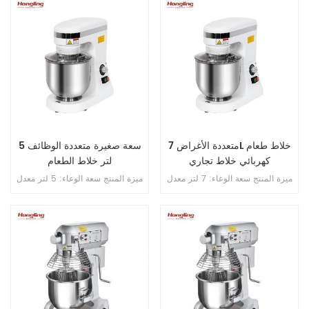
الوعاء: 12/20 دورة في الدقيقة 1 .
ينكسر أبدًا . 4 . محامل مستوردة من
محرك واحد 2 . سرعتان 3 . مع تحكم
اليابان . 5 . فتحة محمية من التسرب
في الموقت 4 . انتقال متسلسل
الزائد . 6 . سرعة مزدوجة , اتجاه
مزدوج . 7 . تحكم مزدوج بالموقت .
متعددة الأغراض 7L خلاط طعام
سعة صغيرة متعددة الوظائف 5
كهربائي خلاط تجاري
لتر خلاط الطعام
ميزة المنتج سعة الوعاء: 7 لتر معدل
ميزة المنتج سعة الوعاء: 5 لتر معدل
السرعة: ستبليس سرعة الخلط ：
السرعة: ستبليس سرعة الخلط ：
75-660 دورة في الدقيقة سعة
75-660 دورة في الدقيقة سعة
الدقيق: 1 كجم سعة العجين ： 1 . 2
الدقيق: 0 . 8 كجم سعة العجين ： 1
كجم مادة الجسم: الألمنيوم المصبوب
كجم مادة الجسم: الألمنيوم المصبوب
مادة الترباس: S . S . . 304 كرة
مادة الترباس: S . S . . 304 كرة
الخلط: S . S . . 304 فوز الخلط:
الخلط: S . S . . 304 فوز الخلط:
الألمنيوم المصبوب خطاف الخلط:
الألمنيوم المصبوب خطاف الخلط:
الألمنيوم المصبوب ثلاثة لوحة دوائر
الألمنيوم المصبوب ثلاثة لوحة دوائر
دفاع (ماء / غبار / رطوبة)
دفاع (ماء / غبار / رطوبة)