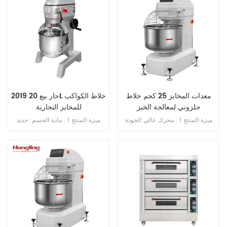
معدات المخابز 25 كجم خلاط
2019 حار بيع 20L خلاط الكواكب
حلزوني لمعالجة الخبز
للمخابز التجارية
ميزة المنتج 1 . محرك عالي الجودة
ميزة المنتج 1 . مادة الجسم: حديد
بالداخل , فائق النحافة . 2 . SS . 304
الزهر . 2 . مادة الوعاء: ss . 201 . 3 .
وعاء وخطاف . 3 . خطاف الانحناء لم
محرك دفع نحاسي . 4 . ثلاث سرعات
ينكسر أبدًا . 4 . محامل مستوردة من
ثلاث وظائف 5 . بخطاف , الكرة ,
اليابان . 5 . فتحة محمية من التسرب
ضرب . 6 . علبة تروس حمام الزيت .
الزائد . 6 . سرعة مزدوجة , اتجاه
7 . ناقل الحركة بالحزام . 8 . مع
مزدوج . 7 . تحكم مزدوج بالموقت .
حارس السلامة