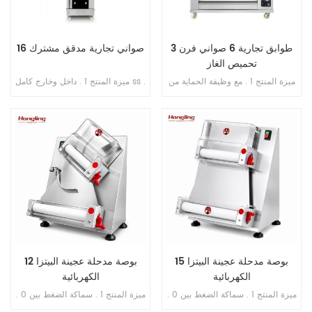
3 طوابق تجارية 6 صواني فرن
16 صواني تجارية مدقق مشترك
تحميص الغاز
ميزة المنتج 1 . مع وظيفة الحماية من
ميزة المنتج 1 . داخل وخارج كامل ss .
اللهب . 2 . ضمان الفرن سنتان . 3 .
201 2 . تبخير مباشر بدون خزان مياه
ضمان سخانات الغاز 6 سنوات . 4 .
3 . جهاز توقيت عرض رقمي للتحكم
أنابيب غاز الألومنيوم / النحاس . 5 .
4 . حقن الماء الأوتوماتيكي 5 . مروحة
طبق الوستيل في غرفة الخبز
دائرية مدمجة 6 . مسافة قابلة للتعديل
من الدرج إلى الدرج
15 بوصة مدحلة عجينة البيتزا
12 بوصة مدحلة عجينة البيتزا
الكهربائية
الكهربائية
ميزة المنتج 1 . سماكة الضغط بين 0 .
ميزة المنتج 1 . سماكة الضغط بين 0 .
5-5 . 5 مم قابلة للتعديل 2 . نطاق
5-5 . 5 مم قابلة للتعديل 2 . نطاق