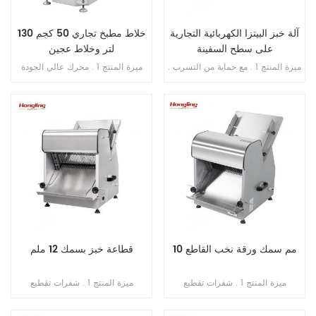
آلة خبز البيتزا الكهربائية التجارية
خلاط مطبخ تجاري 50 كجم 130
على سطح السفينة
لتر وخلاط عجين
ميزة المنتج 1 . مع حماية من التسرب .
ميزة المنتج 1 . محرك عالي الجودة
2 . ضمان السخان 10 سنوات . 3 . مع
بالداخل , فائق النحافة . 2 . SS . 304
حماية من الحرارة الزائدة / الحمل
وعاء وخطاف . 3 . خطاف الانحناء لم
الزائد . 4 . مع التحكم في المؤقت .
ينكسر أبدًا . 4 . محامل مستوردة من
اليابان . 5 . فتحة محمية من التسرب
الزائد . 6 . سرعة مزدوجة , اتجاه
مزدوج . 7 . تحكم مزدوج بالموقت .
10 مم سمك ورقة نخب القاطع
قطاعة خبز بسمك 12 ملم
ميزة المنتج 1 . شفرات تقطيع
ميزة المنتج 1 . شفرات تقطيع
(مستوردة من اليابان) . 2 . الحد
(مستوردة من اليابان) . 2 . الحد
الأقصى لطول الخبز 380 مم . 3 .
الأقصى لطول الخبز 380 مم . 3 .