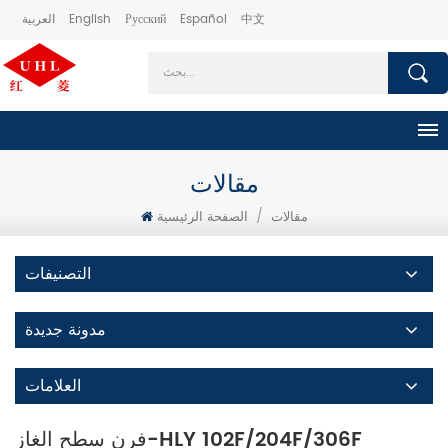
中文
Español
Русский
English
العربية
مقالات
مقالات
/
الصفحة الرئيسية
التصنيفات
مدونة جديدة
العلامات
فرن سطح الغاز-HLY 102F/204F/306F