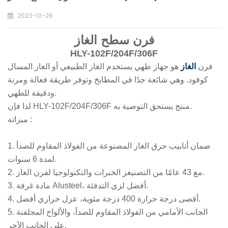
2023-10-26
فرن سطح الغاز
HLY-102F/204F/306F
فرن
الغاز
هو جهاز طهي يستخدم الغاز الطبيعي أو الغاز المسال
كوقود. وهي شائعة جدًا في المطابخ وتوفر طريقة فعالة ومرنة
ودقيقة للطهي.
لذا فإن HLY-102F/204F/306F منتج يستحق التوصية به.
:
ميزاته
1. ضمان أنابيب حرق الغاز المصنوعة من الفولاذ المقاوم للصدأ
لمدة 6 سنوات.
ز الخبرات والتكنولوجيا لفرن الغاز.
2. مع 43 عامًا من التصنيع
3. مادة غرفة Alusteel، أفضل لزي التدفئة.
4. أقصى درجة حرارة 400 درجة مئوية، عزل حراري أفضل.
5. الجانب الأمامي من الفولاذ المقاوم للصدأ، والألواح المجلفنة
على الجانب الآخر.