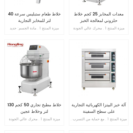
معدات المخابز 25 كجم خلاط
خلاط طعام ستبليس سرعة 40
حلزوني لمعالجة الخبز
لتر للمخابز التجارية
ميزة المنتج 1 . محرك عالي الجودة
ميزة المنتج 1 . مادة الجسم: حديد
بالداخل , فائق النحافة . 2 . SS . 304
الزهر . 2 . مادة الوعاء: ss . 201 . 3 .
وعاء وخطاف . 3 . خطاف الانحناء لم
محرك دفع نحاسي . 4 . ثلاث سرعات
ينكسر أبدًا . 4 . محامل مستوردة من
ثلاث وظائف 5 . بخطاف , الكرة , فوز
اليابان . 5 . فتحة محمية من التسرب
. 6 . علبة تروس حمام الزيت . 7 .
الزائد . 6 . سرعة مزدوجة , اتجاه
ناقل الحركة بالحزام . 8 . مع حارس
مزدوج . 7 . تحكم مزدوج بالموقت .
السلامة
آلة خبز البيتزا الكهربائية التجارية
خلاط مطبخ تجاري 50 كجم 130
على سطح السفينة
لتر وخلاط عجين
ميزة المنتج 1 . مع حماية من التسرب .
ميزة المنتج 1 . محرك عالي الجودة
2 . ضمان السخان 10 سنوات . 3 . مع
بالداخل , فائق النحافة . 2 . SS . 304
حماية من الحرارة الزائدة / الحمل
وعاء وخطاف . 3 . خطاف الانحناء لم