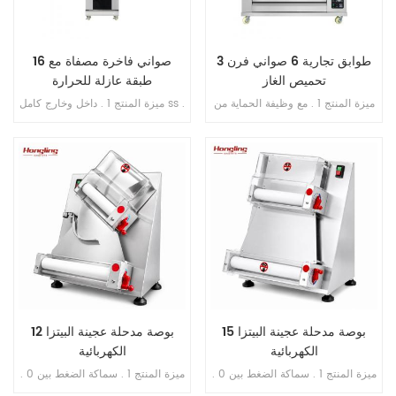
3 طوابق تجارية 6 صواني فرن
16 صواني فاخرة مصفاة مع
تحميص الغاز
طبقة عازلة للحرارة
ميزة المنتج 1 . مع وظيفة الحماية من
ميزة المنتج 1 . داخل وخارج كامل ss .
اللهب . 2 . ضمان الفرن سنتان . 3 .
201 2 . مع طبقة عازلة للحرارة 3 .
ضمان سخانات الغاز 6 سنوات . 4 .
تبخير مباشر بدون خزان مياه 4 .
أنابيب غاز الألومنيوم / النحاس . 5 .
شاشة رقمية للتحكم بالحاسوب
طبق الوستيل في غرفة الخبز
الصغير 5 . حقن الماء الأوتوماتيكي 6 .
مروحة دائرية مدمجة 7 . مسافة قابلة
للتعديل من الدرج إلى الدرج
15 بوصة مدحلة عجينة البيتزا
12 بوصة مدحلة عجينة البيتزا
الكهربائية
الكهربائية
ميزة المنتج 1 . سماكة الضغط بين 0 .
ميزة المنتج 1 . سماكة الضغط بين 0 .
5-5 . 5 مم قابلة للتعديل 2 . نطاق
5-5 . 5 مم قابلة للتعديل 2 . نطاق