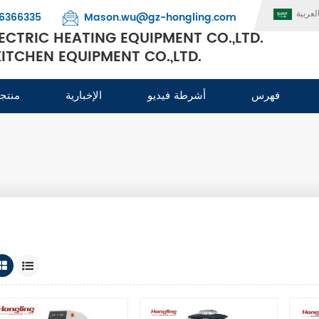
لعربية
6366335
Mason.wu@gz-hongling.com
CTRIC HEATING EQUIPMENT CO.,LTD.
TCHEN EQUIPMENT CO.,LTD.
فهرس
أشرطة فيديو
الإخبارية
منتج