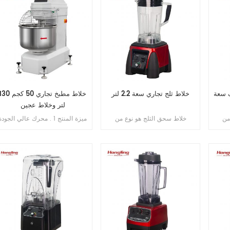
ف سعة
خلاط ثلج تجاري سعة 2.2 لتر
خلاط مطبخ تجاري 50 كجم 30
لتر وخلاط عجين
من
خلاط سحق الثلج هو نوع من
ميزة المنتج 1 . محرك عالي الجودة
 لسحق
الخلاطات المصممة خصيصًا لسحق
بالداخل , فائق النحافة . 2 . SS .
ونات
الثلج بشكل فعال ومزج المكونات
304 وعاء وخطاف . 3 . خطاف
 قوي
المجمدة. يتميز عادةً بمحرك قوي
الانحناء لم ينكسر أبدًا . 4 . محامل
تعامل
وشفرات حادة ووعاء متين للتعامل
مستوردة من اليابان . 5 . فتحة
كسر
مع قسوة سحق الثلج دون كسر
محمية من التسرب الزائد . 6 .
المحرك أو إجهاده.
سرعة مزدوجة , اتجاه مزدوج . 7 .
تحكم مزدوج بالموقت .