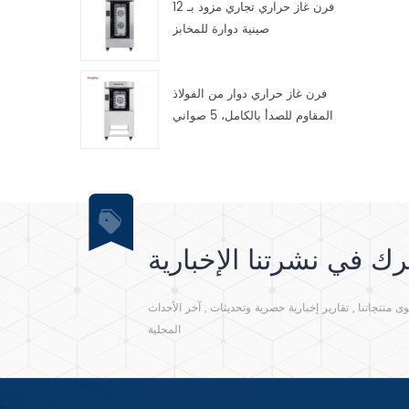
فرن غاز حراري تجاري مزود بـ 12
صينية دوارة للمخابز
فرن غاز حراري دوار من الفولاذ
المقاوم للصدأ بالكامل، 5 صواني
ك في نشرتنا الإخبارية
نتجاتنا , تقارير إخبارية حصرية وتحديثات , آخر الأحداث
المحلية