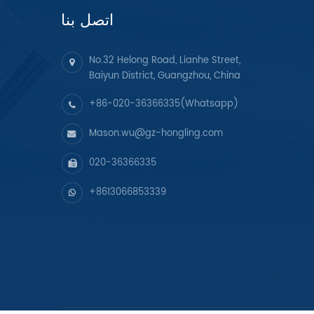
اتصل بنا
No.32 Helong Road, Lianhe Street,
Baiyun District, Guangzhou, China
+86-020-36366335(Whatsapp)
Mason.wu@gz-hongling.com
020-36366335
+8613066853339