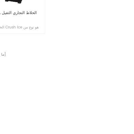
4L الخلاط التجاري الثقيل
الخلاط  Ice
الخلاط مصمم خصيصًا لسحق 
بفعالية ومزج المكونات الم
عادةً ما يتميز بمحرك قوي و
حادة وجرة متينة للتعامل مع
الصفحات]
[ م
الثلج الساحق دون كسر المح
توتره.