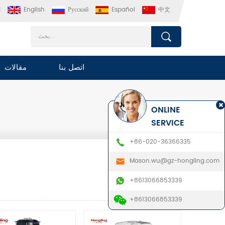
中文
Español
Русский
English
ا
اتصل بنا
مقالات
ONLINE
SERVICE
+86-020-36366335
Mason.wu@gz-hongling.com
+8613066853339
+8613066853339