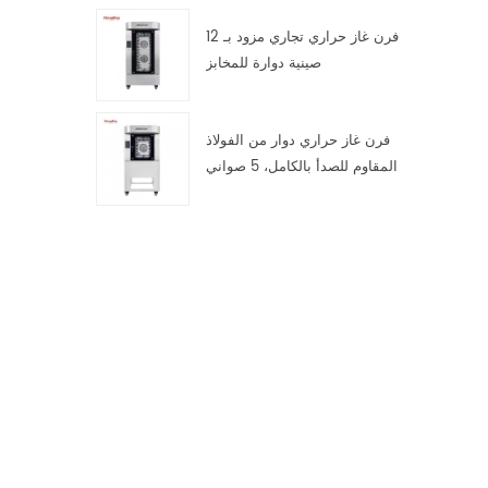
فرن غاز حراري تجاري مزود بـ 12
صينية دوارة للمخابز
فرن غاز حراري دوار من الفولاذ
المقاوم للصدأ بالكامل، 5 صواني