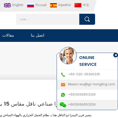
中文
Español
Русский
English
ا
اتصل بنا
مقالات
ONLINE
SERVICE
+86-020-36366335
Mason.wu@gz-hongling.com
+8613066853339
فرن بيتزا صناعي ناقل مقاس 15 بوصة
+8613066853339
يتميز فرن البيتزا ذو الناقل هذا بـ
نظام الحمل الحراري بالهواء الساخن
و