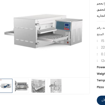
ا بحجم
تحقيق
15
:
22
:
0.
:
12
:
Power
Weigh
Tempe
Pizza 
آن