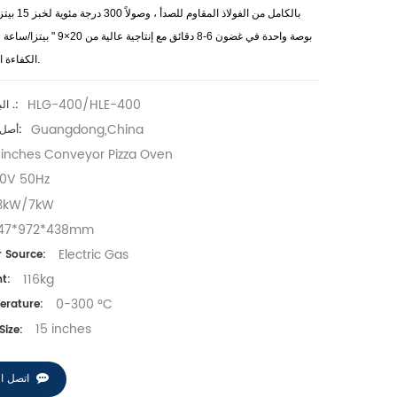
بالكامل من الفولاذ المقاوم للصدأ
، وصولاً
300 درجة مئوية
لخبز 15
بيتز
بوصة واحدة في غضون 6-8 دقائق
مع إنتاجية عالية من
20×9
"
بيتزا/ساعة
ل
الكفاءة التجارية.
HLG-400/HLE-400
البند رقم .:
Guangdong,China
أصل المنتج:
 inches Conveyor Pizza Oven
0V 50Hz
3kW/7kW
47*972*438mm
Electric Gas
 Source:
116kg
t:
0-300 °C
rature:
15 inches
Size:
اتصل ال