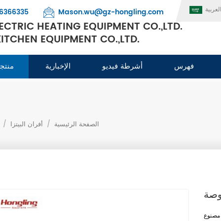
لعربية
6366335
Mason.wu@gz-hongling.com
CTRIC HEATING EQUIPMENT CO.,LTD.
TCHEN EQUIPMENT CO.,LTD.
فهرس
أشرطة فيديو
الإخبارية
منتج
الصفحة الرئيسية
/
أفران البيتزا
/
مصنوع