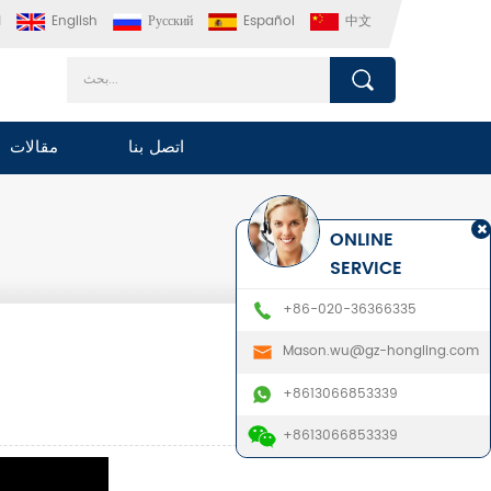
中文
Español
Русский
English
ا
اتصل بنا
مقالات
ONLINE
SERVICE
+86-020-36366335
Mason.wu@gz-hongling.com
+8613066853339
+8613066853339