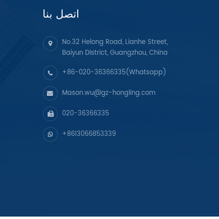
اتصل بنا
No.32 Helong Road, Lianhe Street,
Baiyun District, Guangzhou, China
+86-020-36366335(Whatsapp)
Mason.wu@gz-hongling.com
020-36366335
+8613066853339