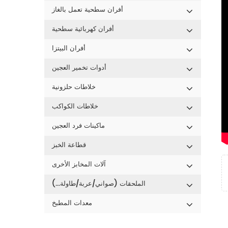
أفران سطحية تعمل بالغاز
أفران كهربائية سطحية
أفران البيتزا
أدوات تخمير العجين
خلاطات حلزونية
خلاطات الكواكب
ماكينات فرد العجين
قطاعة الخبز
آلات المخابز الأخرى
الملحقات (صواني/عربة/طاولة...)
معدات المطبخ