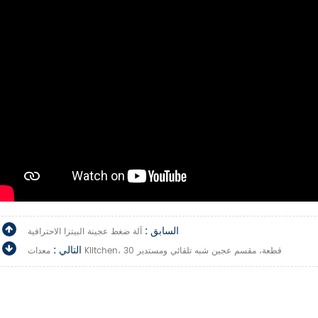
السابق :
آلة ضغط عجينة البيتزا الاحترافية
التالي :
معدات KIitchen، 30 قطعة، مقسم عجين شبه تلقائي ومستدير