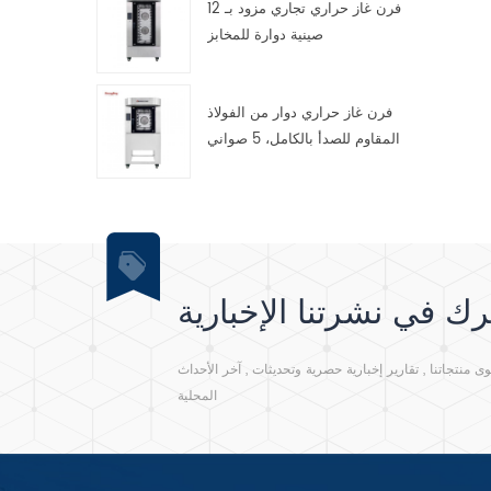
فرن غاز حراري تجاري مزود بـ 12
صينية دوارة للمخابز
فرن غاز حراري دوار من الفولاذ
المقاوم للصدأ بالكامل، 5 صواني
ك في نشرتنا الإخبارية
نتجاتنا , تقارير إخبارية حصرية وتحديثات , آخر الأحداث
المحلية