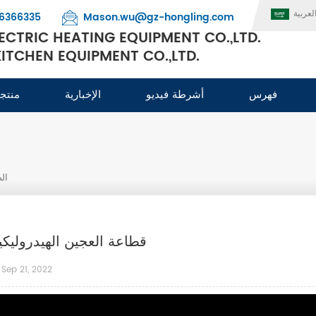
لعربية
6366335
Mason.wu@gz-hongling.com
CTRIC HEATING EQUIPMENT CO.,LTD.
TCHEN EQUIPMENT CO.,LTD.
فهرس
أشرطة فيديو
الإخبارية
منتج
ال
قطاعة العجين الهيدروليكي
Sep 21, 2022