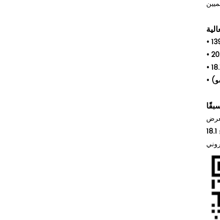
الية
•
•
•
و)
بقًا