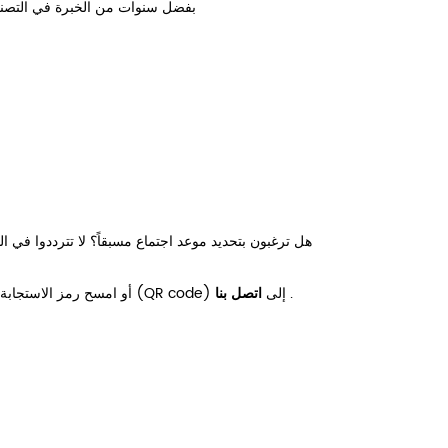
بفضل سنوات من الخبرة في التصنيع والتصدير، نحن ملتزمون بتوفير حلول موثوقة وفعالة واقتصادية للشركاء العالميين.
هل ترغبون بتحديد موعد اجتماع مسبقاً؟ لا تترددوا في التواصل معنا قبل الفعالية. سيسعد فريقنا بترتيب جلسة نقاش مخصصة خلال المعرض.
.
اتصل بنا
أو امسح رمز الاستجابة السريعة (QR code) إلى