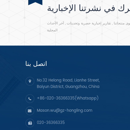
ك في نشرتنا الإخبارية
نتجاتنا , تقارير إخبارية حصرية وتحديثات , آخر الأحداث
المحلية
اتصل بنا
No.32 Helong Road, Lianhe Street,
Baiyun District, Guangzhou, China
+86-020-36366335(Whatsapp)
Mason.wu@gz-hongling.com
020-36366335