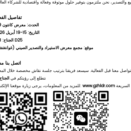
تفاصيل الفع
الحدث: معرض كانتون 139
التاريخ: 15-19 أبريل 2026
الجناح: 18.1 D25
• موقع:
مجمع معرض الاستيراد والتصدير الصيني (غوانغتش
اتصل بنا مس
!
الجناح 18.1 D25
نتطلع إلى رؤيتكم في
www.gzhldr.com
للمزيد من المعلومات، يرجى زيارة موقعنا الإلكتروني: