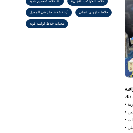
خلاط الكواكب التجارية
آلة خلاط تصميم جديد
خلاط حلزوني عملي
أزياء خلاط حلزوني المعدل
معدات خلاط لولبية قوية
فية
رية
ين
•
ات
•
لي
•