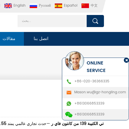
中文
Español
Русский
English
ا
اتصل بنا
مقالات
ONLINE
SERVICE
+86-020-36366335
Mason.wu@gz-hongling.com
+8613066853339
+8613066853339
تي
الكتيبة 139 من كانتون فاي
ر
—حدث تجاري عالمي يمتد
1.55 مليون متر م