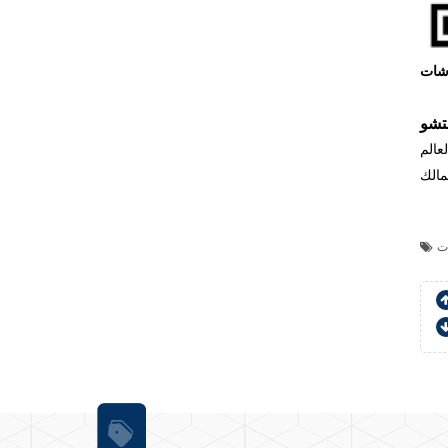
شات
تشو