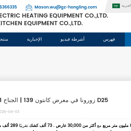
لعربية
6366335
Mason.wu@gz-hongling.com
CTRIC HEATING EQUIPMENT CO.,LTD.
TCHEN EQUIPMENT CO.,LTD.
فهرس
أشرطة فيديو
الإخبارية
منتج
زورونا في معرض كانتون 139 | الجناح 18.1 D25
026-04-03
ربع
مع
أكثر من 30,000 عارض
،
73 ألف كشك
تقريبًا
289 ألف 