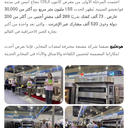
اختتمت المرحلة الأولى من معرض كانتون الـ139 بنجاح أمس في مدينة
قوانغتشو الصينية.
يُظهر الحدث
1.55 مليون متر مربع
مع
أكثر من 30,000
عارض
،
73 ألف كشك
تقريبًا
289 ألف مشترٍ أجنبي
من
أكثر من 200
دولة
وفوق
520 ألف مشارك عبر الإنترنت
، والتي تعد واحدة من أكبر
تجارة الخبز الاحترافية في العالم.
هونغلينغ
بصفتنا شركة مصنعة محترفة لمعدات المخابز، فإننا نعرض أحدث
ابتكاراتنا المصممة لتحسين الكفاءة والاتساق والأداء في المخابز الحديثة.