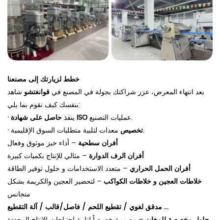
خطط لزيارتك إلى مصنعنا
بعد انتهاء المعرض، عزز شراكتك بجولة في المصنع في
قوانغتشو
شاهد
بنفسك كيف نقوم بما يلي:
عمليات التصنيع.
حاصل على شهادة ISO
ينفذ
·
معدات لتلبية متطلبات السوق الإقليمية.
تخصيص
·
أفران سطحية
– أداء خبز موثوق وفعال
أفران الرف الدوارة
– مثالي للإنتاج بكميات كبيرة
أفران الحمل الحراري
– متعدد الاستخدامات و
حلول توفير الطاقة
خلاطات العجين
و
خلاطات الكواكب
– لتحضير العجين والكريمة بشكل
متجانس
...
آلة التقطيع
مدقق لغوي
/
تقطيع اللحم
/
فاصل/قالب
/
حلول مخصصة للمخابز
– مصممة خصيصاً لتلبية احتياجات الإنتاج المحددة