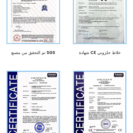
تم التحقق من مصنع SGS
شهادة CE خلاط حلزوني