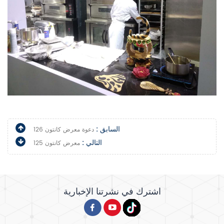
السابق :
دعوة معرض كانتون 126
التالي :
معرض كانتون 125
اشترك في نشرتنا الإخبارية