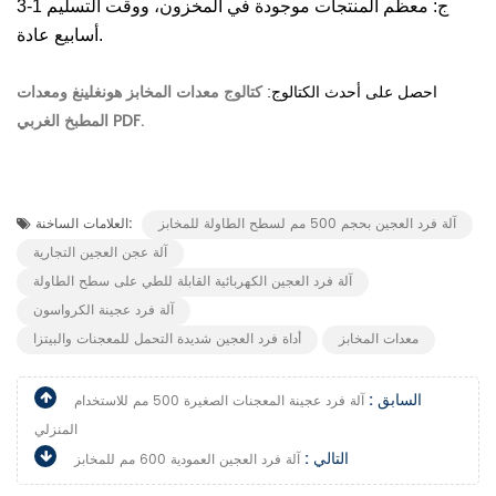
ج: معظم المنتجات موجودة في المخزون، ووقت التسليم 1-3
أسابيع عادة.
احصل على أحدث الكتالوج:
كتالوج معدات المخابز هونغلينغ ومعدات
المطبخ الغربي PDF.
آلة فرد العجين بحجم 500 مم لسطح الطاولة للمخابز
العلامات الساخنة:
آلة عجن العجين التجارية
آلة فرد العجين الكهربائية القابلة للطي على سطح الطاولة
آلة فرد عجينة الكرواسون
معدات المخابز
أداة فرد العجين شديدة التحمل للمعجنات والبيتزا
السابق :
آلة فرد عجينة المعجنات الصغيرة 500 مم للاستخدام
المنزلي
التالي :
آلة فرد العجين العمودية 600 مم للمخابز