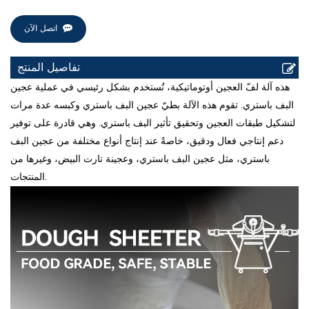
اتصل الآن
تفاصيل المنتج
هذه آلة لفّ العجين أوتوماتيكية، تُستخدم بشكل رئيسي في عملية عجين
البف باستري. تقوم هذه الآلة بطيّ عجين البف باستري وكبسه عدة مرات
لتشكيل طبقات العجين وتحقيق تأثير البف باستري. وهي قادرة على توفير
دعم إنتاجي فعال ودقيق، خاصةً عند إنتاج أنواع مختلفة من عجين البف
باستري، مثل عجين البف باستري، وعجينة تارت البيض، وغيرها من
المنتجات.