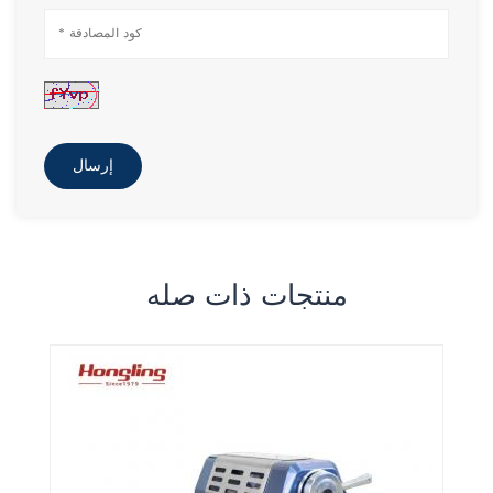
إرسال
منتجات ذات صله