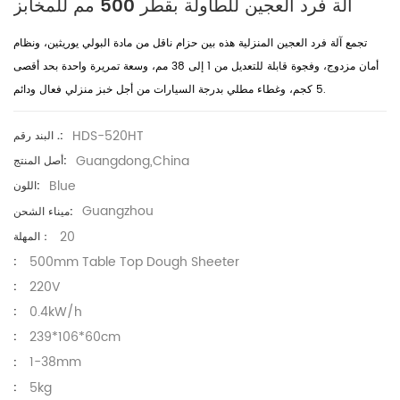
آلة فرد العجين للطاولة بقطر 500 مم للمخابز
تجمع آلة فرد العجين المنزلية هذه بين حزام ناقل من مادة البولي يوريثين، ونظام
أمان مزدوج، وفجوة قابلة للتعديل من 1 إلى 38 مم، وسعة تمريرة واحدة بحد أقصى
5 كجم، وغطاء مطلي بدرجة السيارات من أجل خبز منزلي فعال ودائم.
HDS-520HT
البند رقم .:
Guangdong,China
أصل المنتج:
Blue
اللون:
Guangzhou
ميناء الشحن:
20
المهلة：
500mm Table Top Dough Sheeter
:
220V
:
0.4kW/h
:
239*106*60cm
:
1-38mm
:
5kg
: