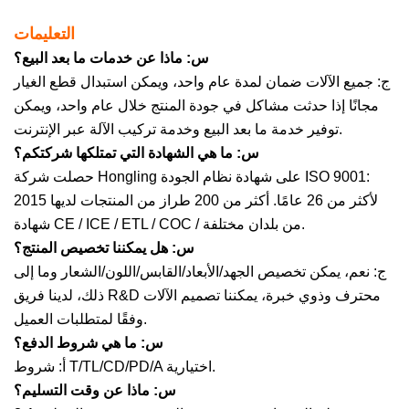
التعليمات
س: ماذا عن خدمات ما بعد البيع؟
ج: جميع الآلات ضمان لمدة عام واحد، ويمكن استبدال قطع الغيار
مجانًا إذا حدثت مشاكل في جودة المنتج خلال عام واحد، ويمكن
توفير خدمة ما بعد البيع وخدمة تركيب الآلة عبر الإنترنت.
س: ما هي الشهادة التي تمتلكها شركتكم؟
حصلت شركة Hongling على شهادة نظام الجودة ISO 9001:
2015 لأكثر من 26 عامًا. أكثر من 200 طراز من المنتجات لديها
شهادة CE / ICE / ETL / COC / من بلدان مختلفة.
س: هل يمكننا تخصيص المنتج؟
ج: نعم، يمكن تخصيص الجهد/الأبعاد/القابس/اللون/الشعار وما إلى
ذلك، لدينا فريق R&D محترف وذوي خبرة، يمكننا تصميم الآلات
وفقًا لمتطلبات العميل.
س: ما هي شروط الدفع؟
أ: شروط T/TL/CD/PD/A اختيارية.
س: ماذا عن وقت التسليم؟