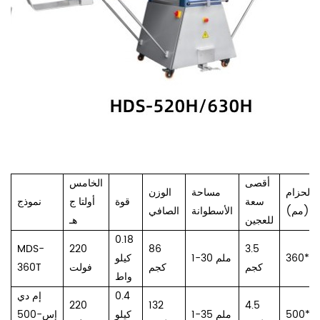
أقصى
الخامس
الحزام
مساحة
الوزن
سعة
قوة
أولتا
ج
نموذج
(مم)
الأسطوانة
الصافي
للعجين
هـ
0.18
MDS-
220
86
3.5
360*12
1-30 ملم
كيلو
كجم
كجم
فولت
360T
واط
0.4
إم دي
220
132
4.5
500*1
1-35 ملم
كيلو
إس-500