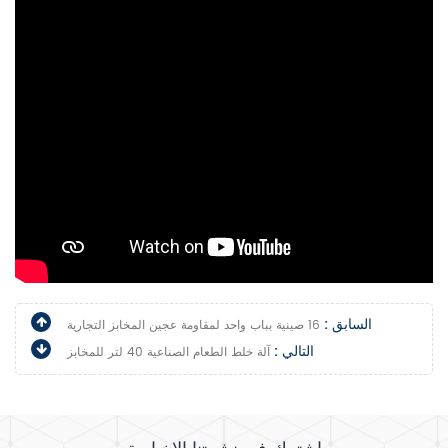
السابق :
16 صينية بباب واحد لمقاومة عجين المخابز التجارية
التالي :
آلة خلط الطعام الصناعية 40 لتر للمخابز