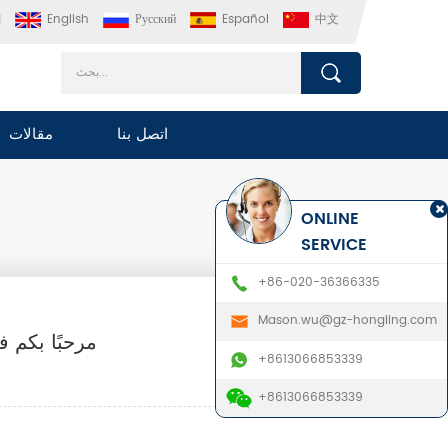
中文
Español
Русский
English
ا
اتصل بنا
مقالات
ONLINE
SERVICE
+86-020-36366335
Mason.wu@gz-hongling.com
مرحبًا بكم في معرض كانت
+8613066853339
+8613066853339