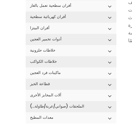
لف
أفران سطحية تعمل بالغاز
ث
أفران كهربائية سطحية
أفران البيتزا
أدوات تخمير العجين
خلاطات حلزونية
خلاطات الكواكب
ماكينات فرد العجين
قطاعة الخبز
آلات المخابز الأخرى
الملحقات (صواني/عربة/طاولة...)
معدات المطبخ