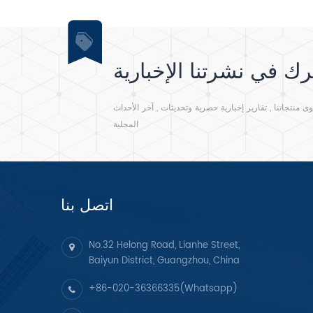
ك في نشرتنا الإخبارية
نتجاتنا , تقارير إخبارية حصرية وتحديثات , آخر الأحداث
المحلية
اتصل بنا
No.32 Helong Road, Lianhe Street,
Baiyun District, Guangzhou, China
+86-020-36366335(Whatsapp)