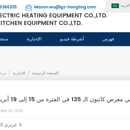
لعربية
6366335
Mason.wu@gz-hongling.com
CTRIC HEATING EQUIPMENT CO.,LTD.
TCHEN EQUIPMENT CO.,LTD.
فهرس
أشرطة فيديو
الإخبارية
منتج
الصفحة الرئيسية
/
الإخبارية
/
مرحبًا ب
ون الـ 135 في الفترة من 15 إلى 19 أبريل
Mar 26, 2024
عزيزي الله ¼