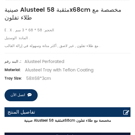
صينية Alusteel مثقبة 58x68cm مخصصة مع
طلاء تفلون
E . X . الحجم: 58 * 68 * 3 سم
المادة: الوستيل .
مع طلاء تفلون , غير لاصق , أكثر متانة وسهولة في إزالة القالب .
Alusteel Perforated
البند رقم .:
Alusteel Tray with Teflon Coating
Material:
58X68*3cm
Tray Size:
اتصل الآن
تفاصيل المنتج
صينية Alusteel مثقبة 58x68cm مخصصة مع طلاء تفلون