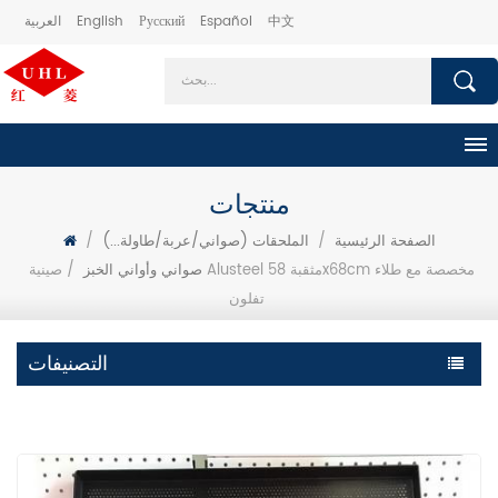
中文
Español
Русский
English
العربية
منتجات
الصفحة الرئيسية
/
الملحقات (صواني/عربة/طاولة...)
/
صواني وأواني الخبز
/
صينية Alusteel مثقبة 58x68cm مخصصة مع طلاء
تفلون
التصنيفات