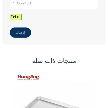
إرسال
منتجات ذات صله